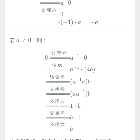
=
====
=
⋅
0
a
公
理
六
=
====
=
0
⇒
(
−
1
)
⋅
=
−
a
a
a
≠
0
若
≠
0
，则：
a
0
=
公
理
六
a
−
1
⋅
0
=
假
设
a
−
1
⋅
(
a
b
)
=
结
合
公
理
六
−
1
0
=
====
=
⋅
0
a
假
设
−
1
=
=====
=
⋅
(
)
a
a
b
结
合
律
−
1
=
=====
=
(
)
a
a
b
交
换
律
−
1
=
=====
=
(
)
a
a
b
公
理
八
=
=====
=
1
⋅
b
交
换
律
=
=====
=
⋅
1
b
公
理
六
=
=====
=
b
b
≠
0