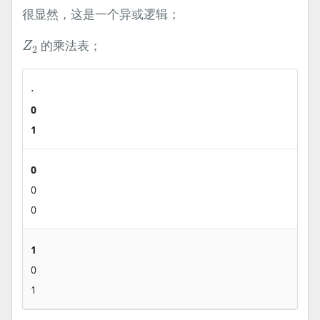
很显然，这是一个异或逻辑；
Z
2
的乘法表；
Z
2
⋅
⋅
0
1
0
0
0
1
0
1