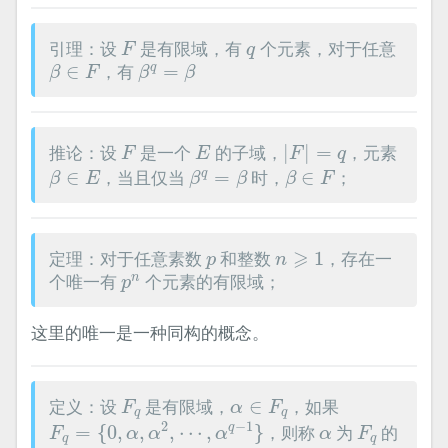
F
q
引理：设
是有限域，有
个元素，对于任意
F
q
β
∈
F
β
q
=
β
∈
，有
=
q
β
F
β
β
|
F
|
=
q
F
E
推论：设
是一个
的子域，
|
|
=
，元素
F
E
F
q
β
∈
E
β
q
=
β
β
∈
F
∈
，当且仅当
=
时，
∈
；
q
β
E
β
β
β
F
n
⩾
1
p
⩾
定理：对于任意素数
和整数
1
，存在一
p
n
p
n
个唯一有
个元素的有限域；
n
p
这里的唯一是一种同构的概念。
F
q
α
∈
F
q
定义：设
是有限域，
∈
，如果
F
α
F
q
q
F
q
=
{
0
,
α
,
α
2
,
⋯
,
α
q
−
1
}
F
q
α
2
−
1
=
{
0
,
,
,
⋯
,
}
，则称
为
的
q
F
α
α
α
α
F
q
q