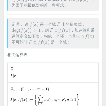
为因子的最低阶的首一多项式；
f
(
x
)
F
定理： 设
(
)
是一个域
上的多项式，
f
x
F
deg
(
f
(
x
)
)
>
1
F
[
x
]
/
f
(
x
)
deg
(
(
)
)
>
1
，则
[
]
/
(
)
，加运算和乘
f
x
F
x
f
x
f
(
x
)
运算定义如下表，构成一个环，当且仅当
(
)
f
x
F
[
x
]
/
f
(
x
)
不可约时
[
]
/
(
)
是一个域；
F
x
f
x
相关运算表
Z
Z
F
[
x
]
[
]
F
x
Z
m
=
{
0
,
1
,
⋯
,
m
−
1
}
=
{
0
,
1
,
⋯
,
−
1
}
Z
m
m
F
[
x
]
/
f
(
x
)
:=
{
∑
i
=
0
n
a
i
x
i
:
a
i
∈
F
,
n
⩾
1
}
{
}
n
∑
⩾
i
[
]
/
(
)
:
=
:
∈
,
1
F
x
f
x
a
x
a
F
n
i
i
=
0
i