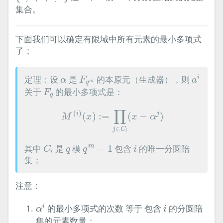
集合。
下面我们可以确定有限域中所有元素的最小多项式
了；
a
i
F
q
m
α
定理：设
是
的本原元（生成器），则
i
α
F
a
m
q
F
q
关于
的最小多项式是：
F
q
M
(
i
)
(
x
)
:=
∏
j
∈
C
i
(
x
−
α
j
)
∏
(
)
i
j
(
)
:
=
(
−
)
M
x
x
α
∈
j
C
i
C
i
i
q
m
−
1
q
其中
是
模
−
1
包含
的唯一分圆陪
m
C
q
q
i
i
集；
注意：
α
i
i
的最小多项式的次数 等于 包含
的分圆陪
i
α
i
集的元素数量；