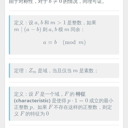
由于对称性，对于
≠
0
的情况，同理可证。
b
a
,
b
m
>
1
定义：设
,
和
>
1
是整数，如果
a
b
m
m
∣
(
a
−
b
)
a
,
b
m
∣
(
−
)
则
,
模
同余：
m
a
b
a
b
m
a
≡
b
(
mod
m
)
≡
(
mod
)
a
b
m
Z
m
m
定理：
是域，当且仅当
是素数；
Z
m
m
F
F
定义：设
是一个域，
的
特征
F
F
p
⋅
1
=
0
(characteristic)
是使得
⋅
1
=
0
成立的最小
p
F
p
正整数
。如果
不存在这样的正整数，则定
p
F
F
0
义
的特征为
0
F