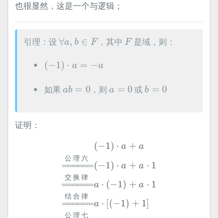
也很显然，这是一个与逻辑；
∀
a
,
b
∈
F
F
引理：设
∀
,
∈
，其中
是域，则：
a
b
F
F
(
−
1
)
⋅
a
=
−
a
(
−
1
)
⋅
=
−
a
a
a
b
=
0
b
=
0
a
=
0
如果
=
0
，则
=
0
或
=
0
a
b
a
b
证明：
(
−
1
)
⋅
a
+
a
=
公
理
六
(
−
1
)
⋅
a
+
a
⋅
1
=
交
换
律
a
⋅
(
−
1
)
⋅
+
a
a
公
理
六
=
====
=
(
−
1
)
⋅
+
⋅
1
a
a
交
换
律
=
====
=
⋅
(
−
1
)
+
⋅
1
a
a
结
合
律
=
====
=
⋅
[
(
−
1
)
+
1
]
a
公
理
七