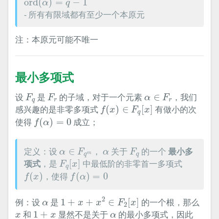
ord
(
)
=
−
1
α
q
- 所有有限域都有至少一个本原元
注：本原元可能不唯一
最小多项式
F
q
F
r
α
∈
F
r
设
是
的子域，对于一个元素
∈
，我们
F
F
α
F
q
r
r
f
(
x
)
∈
F
q
[
x
]
感兴趣的是非零多项式
(
)
∈
[
]
有做小的次
f
x
F
x
q
f
(
α
)
=
0
使得
(
)
=
0
成立；
f
α
α
∈
F
q
m
F
q
α
定义：设
∈
，
关于
的一个
最小多
α
F
α
F
m
q
q
F
q
[
x
]
项式
，是
[
]
中最低阶的非零首一多项式
F
x
q
f
(
x
)
f
(
α
)
=
0
(
)
，使得
(
)
=
0
f
x
f
α
1
+
x
+
x
2
∈
F
2
[
x
]
α
2
例：设
是
1
+
+
∈
[
]
的一个根，那么
α
x
x
F
x
2
1
+
x
x
α
和
1
+
显然不是关于
的最小多项式，因此
x
x
α