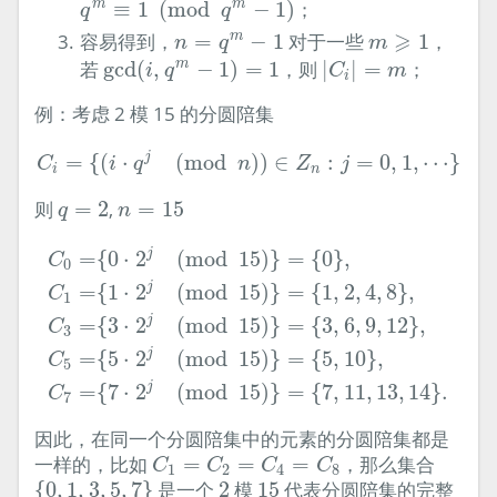
≡
1
(
mod
−
1
)
；
m
m
q
q
n
=
q
m
−
1
m
⩾
1
⩾
容易得到，
=
−
1
对于一些
1
，
m
n
q
m
gcd
(
i
,
q
m
−
1
)
=
1
|
C
i
|
=
m
若
gcd
(
,
−
1
)
=
1
，则
|
|
=
；
m
i
q
C
m
i
例：考虑 2 模 15 的分圆陪集
C
i
=
{
(
i
⋅
q
j
(
mod
n
)
)
∈
Z
n
:
j
=
0
,
1
,
⋯
}
j
=
{
(
⋅
(
mod
)
)
∈
:
=
0
,
1
,
⋯
}
C
i
q
n
Z
j
i
n
q
=
2
n
=
15
则
=
2
,
=
15
q
n
C
0
=
{
0
⋅
2
j
(
mod
15
)
}
=
{
0
}
,
C
1
=
{
1
⋅
2
j
(
mod
15
)
}
=
{
1
,
j
=
{
0
⋅
2
(
mod
15
)
}
=
{
0
}
,
C
0
j
=
{
1
⋅
2
(
mod
15
)
}
=
{
1
,
2
,
4
,
8
}
,
C
1
j
=
{
3
⋅
2
(
mod
15
)
}
=
{
3
,
6
,
9
,
12
}
,
C
3
j
=
{
5
⋅
2
(
mod
15
)
}
=
{
5
,
10
}
,
C
5
j
=
{
7
⋅
2
(
mod
15
)
}
=
{
7
,
11
,
13
,
14
}
.
C
7
因此，在同一个分圆陪集中的元素的分圆陪集都是
C
1
=
C
2
=
C
4
=
C
8
一样的，比如
=
=
=
，那么集合
C
C
C
C
1
2
4
8
{
0
,
1
,
3
,
5
,
7
}
2
15
{
0
,
1
,
3
,
5
,
7
}
是一个
2
模
15
代表分圆陪集的完整