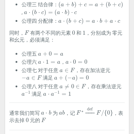
(
a
+
b
)
+
c
=
a
+
(
b
+
c
)
公理三 结合律：
(
+
)
+
=
+
(
+
)
a
b
c
a
b
c
a
⋅
(
b
⋅
c
)
=
(
a
⋅
b
)
⋅
c
,
⋅
(
⋅
)
=
(
⋅
)
⋅
a
b
c
a
b
c
a
⋅
(
b
+
c
)
=
a
⋅
b
+
a
⋅
c
公理四 分配律：
⋅
(
+
)
=
⋅
+
⋅
a
b
c
a
b
a
c
F
0
1
同时，
有两个不同的元素
0
和
1
，分别成为 零元
F
和幺元，必须满足：
a
+
0
=
a
公理五
+
0
=
a
a
a
⋅
1
=
a
a
⋅
0
=
0
公理六
⋅
1
=
，
⋅
0
=
0
a
a
a
a
∈
F
公理七 对于任意
∈
，存在加法逆元
a
F
a
+
(
−
a
)
=
0
−
a
∈
F
−
∈
满足
+
(
−
)
=
0
a
F
a
a
a
≠
0
∈
F
公理八 对于任意
≠
0
∈
，存在乘法逆元
a
F
a
−
1
a
⋅
a
−
1
=
1
−
1
−
1
满足
⋅
=
1
a
a
a
F
∗
=
def
F
/
{
0
}
a
⋅
b
a
b
def
∗
通常我们简写
⋅
为
，记
=
=
=
/
{
0
}
，表
a
b
a
b
F
F
F
0
示去掉
0
元的
F