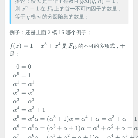
n
推论：设
是一个正整数且
gcd
(
,
)
=
1
，
n
q
n
F
q
x
n
−
1
则
−
1
在
上的首一不可约因子的数量，
n
x
F
q
q
n
等于
模
的分圆陪集的数量；
q
n
例子：还是上面 2 模 15 哪个例子；
f
(
x
)
=
1
+
x
3
+
x
4
F
16
3
4
(
)
=
1
+
+
是
的不可约多项式，于
f
x
x
x
F
16
是：
0
=
0
α
0
=
1
α
1
=
α
1
α
2
=
α
2
α
3
=
α
3
α
4
=
α
3
+
1
α
5
=
α
4
α
=
(
0
=
0
0
=
1
α
1
1
=
α
α
2
2
=
α
α
3
3
=
α
α
4
3
=
+
1
α
α
5
4
3
4
3
=
=
(
+
1
)
=
+
=
+
+
1
α
α
α
α
α
α
α
α
α
6
5
3
4
2
=
=
(
+
+
1
)
=
+
+
=
α
α
α
α
α
α
α
α
α
α
7
6
3
2
4
3
=
=
(
+
+
+
1
)
=
+
+
α
α
α
α
α
α
α
α
α