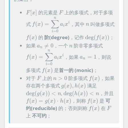
F
[
x
]
F
[
]
的元素是
上的多项式，对于多项
F
x
F
f
(
x
)
=
∑
i
=
0
n
a
i
x
i
n
∑
n
i
式
(
)
=
，其中
叫做多项式
f
x
a
x
n
i
=
0
i
f
(
x
)
deg
(
f
(
x
)
)
(
)
的
阶(degree)
，记作
deg
(
(
)
)
；
f
x
f
x
a
n
≠
0
n
如果
≠
0
，一个
阶非零多项式
a
n
n
f
(
x
)
=
∑
i
=
0
n
a
i
x
i
n
a
n
=
1
∑
i
(
)
=
，如果
=
1
，则说
f
x
a
x
a
i
n
=
0
i
f
(
x
)
多项式
(
)
是
首一的 (monic)
；
f
x
f
(
x
)
F
n
>
0
对于
上的
>
0
阶多项式
(
)
，如果
F
n
f
x
g
(
x
)
,
h
(
x
)
存在两个多项式
(
)
,
(
)
满足
g
x
h
x
deg
(
g
(
x
)
)
<
n
deg
(
h
(
x
)
)
<
n
deg
(
(
)
)
<
,
deg
(
(
)
)
<
，并且
g
x
n
h
x
n
f
(
x
)
=
g
(
x
)
⋅
h
(
x
)
f
(
x
)
(
)
=
(
)
⋅
(
)
，则称
(
)
是
可
f
x
g
x
h
x
f
x
f
(
x
)
F
约(reducible)
的；否则则称
(
)
在
f
x
F
上
不可约
；