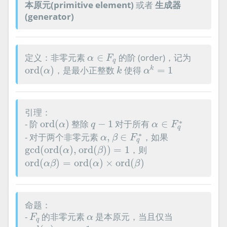
本原元(primitive element)
或者
生成器
(generator)
α
∈
F
q
定义：非零元素
∈
的阶 (order)，记为
α
F
q
α
k
=
1
ord
(
α
)
k
ord
(
)
，是最小正整数
使得
=
1
k
α
k
α
引理：
ord
(
α
)
α
∈
F
q
∗
q
−
1
∗
- 阶
ord
(
)
整除
−
1
对于所有
∈
α
q
α
F
q
α
,
β
∈
F
q
∗
∗
- 对于两个非零元素
,
∈
，如果
α
β
F
q
gcd
(
ord
(
α
)
,
ord
(
β
)
)
=
1
gcd
(
ord
(
)
,
ord
(
)
)
=
1
，则
α
β
ord
(
α
β
)
=
ord
(
α
)
×
ord
(
β
)
ord
(
)
=
ord
(
)
×
ord
(
)
α
β
α
β
命题：
F
q
α
-
的非零元素
是本原元，当且仅当
F
α
q
ord
(
α
)
=
q
−
1