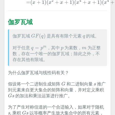
2
4
4
=
(
+
1
)
(
+
+
1
)
(
+
+
1
)
(
+
x
x
x
x
x
x
伽罗瓦域
G
F
(
q
)
q
伽罗瓦域
(
)
是具有有限个元素
的域。
G
F
q
q
q
=
p
m
p
m
对于任意
=
，其中
为素数，
为正整
m
q
p
p
m
数，存在一个唯一的伽罗瓦域；除此之外，不
存在其他有限域。
为什么伽罗瓦域与线性码有关？
G
s
假设将一个二进制生成矩阵
和二进制向量
推广
G
s
到元素来自更大集合的矩阵和向量，并对定义乘积
G
s
的加法和乘法运算进行推广。
G
s
为了产生对称信道的一个合适输入，如果对于随机
G
s
s
, 乘积
以等概率产生放大集合中的所有元素，
s
G
s