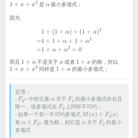
1
+
x
+
x
2
α
2
1
+
+
是
最小多项式；
x
x
α
因为
1
+
(
1
+
α
)
+
(
1
+
α
)
2
=
1
+
1
+
α
+
1
+
α
2
=
1
+
α
+
α
2
1
+
(
1
+
)
+
(
1
+
)
α
α
2
=
1
+
1
+
+
1
+
α
α
2
=
1
+
+
=
0
α
α
1
+
α
1
+
x
x
而且
1
+
不是关于
或者
1
+
的根，所以
α
x
x
1
+
x
+
x
2
1
+
α
2
1
+
+
同样是
1
+
的最小多项式；
x
x
α
定理：
F
q
m
F
q
α
-
中的元素
关于
的最小多项式存在且
F
α
F
m
q
q
F
q
唯一，该多项式在
上同样不可约；
F
q
M
(
x
)
∈
F
q
[
x
]
- 如果一个首一不可约多项式
(
)
∈
[
]
M
x
F
x
q
α
∈
F
q
m
F
q
α
有
∈
最为根，则它是
关于
的最小
α
F
α
F
m
q
q
多项式