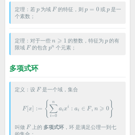
F
p
=
0
p
p
定理：若
为域
的特征，则
=
0
或
是一
p
F
p
p
个素数；
n
⩾
1
p
⩾
定理：对于一些
1
的整数，特征为
的有
n
p
F
p
n
限域
的包含
个元素；
n
F
p
多项式环
F
定义：设
是一个域，集合
F
F
[
x
]
:=
{
∑
i
=
0
n
a
i
x
i
:
a
i
∈
F
,
n
⩾
0
}
{
}
n
∑
⩾
i
[
]
:
=
:
∈
,
0
F
x
a
x
a
F
n
i
i
=
0
i
F
叫做
上的
多项式环
，环 是满足公理一到七
F
的集合；