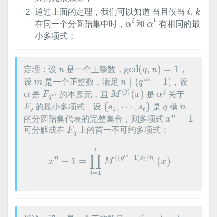
i
,
k
通过上面的定理，我们可以知道 当且仅当
,
i
k
α
i
α
k
在同一个分圆陪集中时，
和
有相同的最
i
k
α
α
小多项式；
gcd
(
q
,
n
)
=
1
n
定理：设
是一个正整数，
gcd
(
,
)
=
1
，
n
q
n
n
∣
(
q
m
−
1
)
m
设
是一个正整数，满足
∣
(
−
1
)
，设
m
m
n
q
M
(
j
)
(
x
)
α
j
F
q
m
α
(
)
是
的本原元，且
(
)
是
关于
j
j
α
F
M
x
α
m
q
{
s
1
,
⋯
,
s
t
}
F
q
q
n
的最小多项式，设
{
,
⋯
,
}
是
模
F
s
s
q
n
1
q
t
x
n
−
1
的分圆陪集代表的完整集合，则多项式
−
1
n
x
F
q
可分解成在
上的首一不可约多项式：
F
q
x
n
−
1
=
∏
i
=
1
t
M
(
(
q
m
−
1
)
s
i
/
n
)
(
x
)
t
∏
(
(
−
1
)
/
)
m
n
q
s
n
−
1
=
(
)
x
M
x
i
=
1
i
gcd
(
q
,
n
)
=
1