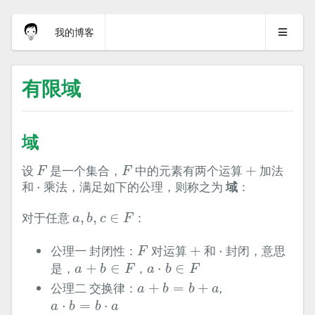
我的博客
有限域
域
F
F
+
设
是一个集合，
中的元素有两个运算
+
加法
F
F
⋅
和
⋅
乘法，满足如下的公理，则称之为
域
：
a
,
b
,
c
∈
F
对于任意
,
,
∈
：
a
b
c
F
F
+
⋅
公理一 封闭性：
对运算
+
和
⋅
封闭，意思
F
a
+
b
∈
F
a
⋅
b
∈
F
是，
+
∈
，
⋅
∈
a
b
F
a
b
F
a
+
b
=
b
+
a
公理二 交换律：
+
=
+
,
a
b
b
a
a
⋅
b
=
b
⋅
a
⋅
=
⋅
a
b
b
a