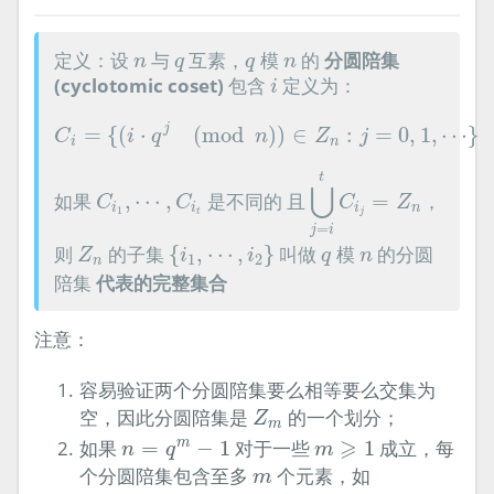
n
q
q
n
定义：设
与
互素，
模
的
分圆陪集
n
q
q
n
i
(cyclotomic coset)
包含
定义为：
i
C
i
=
{
(
i
⋅
q
j
(
mod
n
)
)
∈
Z
n
:
j
=
0
,
1
,
⋯
}
j
=
{
(
⋅
(
mod
)
)
∈
:
=
0
,
1
,
⋯
}
C
i
q
n
Z
j
i
n
⋃
j
=
i
t
C
i
j
=
Z
n
t
C
i
1
,
⋯
,
C
i
t
⋃
如果
,
⋯
,
是不同的 且
=
，
C
C
C
Z
i
i
i
n
1
t
j
=
j
i
{
i
1
,
⋯
,
i
2
}
Z
n
q
n
则
的子集
{
,
⋯
,
}
叫做
模
的分圆
Z
i
i
q
n
1
2
n
陪集
代表的完整集合
注意：
容易验证两个分圆陪集要么相等要么交集为
Z
m
空，因此分圆陪集是
的一个划分；
Z
m
n
=
q
m
−
1
m
⩾
1
⩾
如果
=
−
1
对于一些
1
成立，每
m
n
q
m
m
个分圆陪集包含至多
个元素，如
m
q
m
≡
1
(
mod
q
m
−
1
)