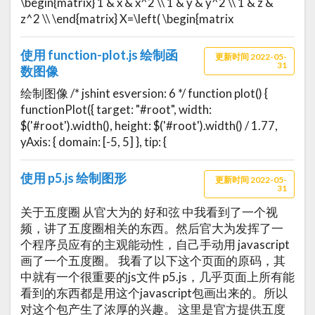
\begin{matrix} 1 & x & x^2 \\ 1 & y & y^2 \\ 1 & z &
z^2 \\ \end{matrix} X=\left( \begin{matrix
使用 function-plot.js 绘制函
更新时间 2022-05-
31
数图像
绘制图像 /* jshint esversion: 6 */ function plot() {
functionPlot({ target: "#root", width:
$('#root').width(), height: $('#root').width() / 1.77,
yAxis: { domain: [-5, 5] }, tip: {
使用 p5.js 绘制图形
更新时间 2022-05-
31
关于五度圈 从官大为的 好和弦 中我看到了一个视
频，讲了五度圈相关的东西。然后官大为发挥了一
个程序员应有的主观能动性，自己手动用 javascript
画了一个五度圈。 我看了以下这个页面的原码，其
中就有一个很重要的js文件 p5.js，几乎页面上所有能
看到的东西都是用这个javascript包画出来的。所以
对这个包产生了浓厚的兴趣。 这里是官方提供五度