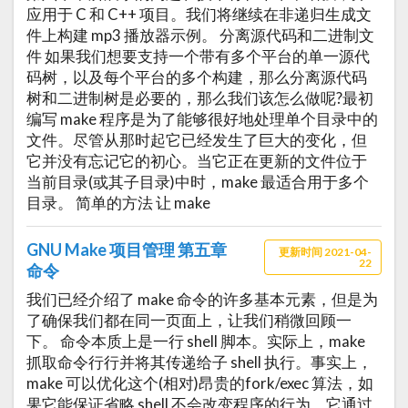
应用于 C 和 C++ 项目。我们将继续在非递归生成文
件上构建 mp3 播放器示例。 分离源代码和二进制文
件 如果我们想要支持一个带有多个平台的单一源代
码树，以及每个平台的多个构建，那么分离源代码
树和二进制树是必要的，那么我们该怎么做呢?最初
编写 make 程序是为了能够很好地处理单个目录中的
文件。尽管从那时起它已经发生了巨大的变化，但
它并没有忘记它的初心。当它正在更新的文件位于
当前目录(或其子目录)中时，make 最适合用于多个
目录。 简单的方法 让 make
GNU Make 项目管理 第五章
更新时间 2021-04-
22
命令
我们已经介绍了 make 命令的许多基本元素，但是为
了确保我们都在同一页面上，让我们稍微回顾一
下。 命令本质上是一行 shell 脚本。实际上，make
抓取命令行行并将其传递给子 shell 执行。事实上，
make 可以优化这个(相对)昂贵的fork/exec 算法，如
果它能保证省略 shell 不会改变程序的行为。它通过