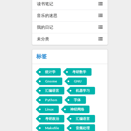
读书笔记
音乐的迷思
我的日记
未分类
标签
统计学
考研数学
Gnome
GNU
汇编语言
机器学习
Python
字体
Linux
神经网络
考研政治
汇编语言
Makefile
音频处理