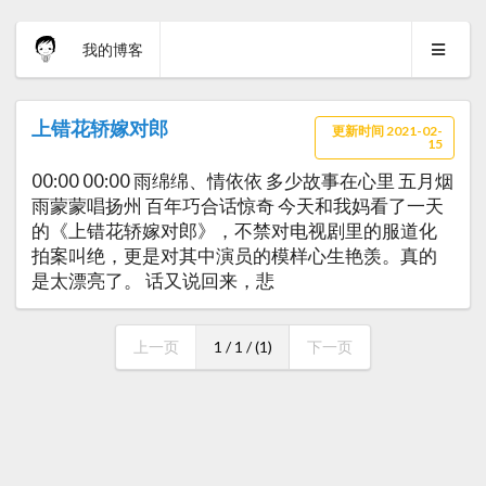
我的博客
上错花轿嫁对郎
更新时间 2021-02-
15
00:00 00:00 雨绵绵、情依依 多少故事在心里 五月烟
雨蒙蒙唱扬州 百年巧合话惊奇 今天和我妈看了一天
的《上错花轿嫁对郎》，不禁对电视剧里的服道化
拍案叫绝，更是对其中演员的模样心生艳羡。真的
是太漂亮了。 话又说回来，悲
上一页
1 / 1 / (1)
下一页