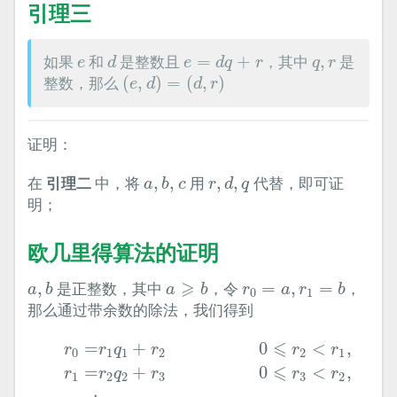
引理三
d
e
=
d
q
+
r
e
q
,
r
如果
和
是整数且
=
+
，其中
,
是
e
d
e
d
q
r
q
r
(
e
,
d
)
=
(
d
,
r
)
整数，那么
(
,
)
=
(
,
)
e
d
d
r
证明：
a
,
b
,
c
r
,
d
,
q
在
引理二
中，将
,
,
用
,
,
代替，即可证
a
b
c
r
d
q
明；
欧几里得算法的证明
a
,
b
a
⩾
b
r
0
=
a
,
r
1
=
b
⩾
,
是正整数，其中
，令
=
,
=
，
a
b
a
b
r
a
r
b
0
1
那么通过带余数的除法，我们得到
r
0
=
r
1
q
1
+
r
2
0
⩽
r
2
<
r
1
,
r
1
=
r
2
q
2
+
r
3
0
⩽
r
3
<
r
2
,
⋮
r
j
⩽
=
+
0
<
,
r
r
q
r
r
r
0
1
1
2
2
1
⩽
=
+
0
<
,
r
r
q
r
r
r
1
2
2
3
3
2