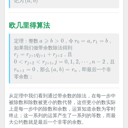
记为
(
,
)
a
b
欧几里得算法
a
⩾
b
>
0
r
0
=
a
,
r
1
=
b
⩾
定理：整数
>
0
，令
=
,
=
，
a
b
r
a
r
b
0
1
如果我们做带余数除法得到
r
j
=
r
j
+
1
q
j
+
1
+
r
j
+
2
=
+
，且
r
r
q
r
+
1
+
1
+
2
j
j
j
j
0
<
r
j
+
2
<
r
j
+
1
,
j
=
0
,
1
,
2
,
⋯
,
n
−
2
0
<
<
,
=
0
,
1
,
2
,
⋯
,
−
2
，且
r
r
j
n
+
2
+
1
j
j
(
a
,
b
)
=
r
n
r
n
+
1
=
0
=
0
，那么
(
,
)
=
，即最后一个非
r
a
b
r
+
1
n
n
零余数；
从定理中我们看到通过带余数的除法，在每一步中
被除数和除数被更小的数代替，这些更小的数实际
上是每一步中的除数和余数，运算知道余数为零时
终止；这一系列的运算产生了一系列的等数，而最
大公约数就是最后一个非零的余数。