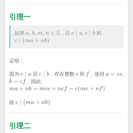
引理一
c
∣
a
c
∣
b
a
,
b
,
m
,
n
∈
Z
Z
如果
,
,
,
∈
，且
∣
,
∣
则
a
b
m
n
c
a
c
b
c
∣
(
m
a
+
n
b
)
∣
(
+
)
c
m
a
n
b
证明：
c
∣
a
c
∣
b
f
e
a
=
c
e
因为
∣
且
∣
，存在整数
和
，使得
=
,
c
a
c
b
e
f
a
c
e
b
=
c
f
=
，因此
b
c
f
m
a
+
n
b
=
m
c
e
+
n
c
f
=
c
(
m
e
+
n
f
)
+
=
+
=
(
+
)
m
a
n
b
m
c
e
n
c
f
c
m
e
n
f
c
∣
(
m
a
+
n
b
)
故
∣
(
+
)
c
m
a
n
b
引理二