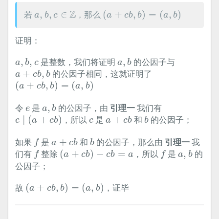
(
a
+
c
b
,
b
)
=
(
a
,
b
)
a
,
b
,
c
∈
Z
Z
若
,
,
∈
，那么
(
+
,
)
=
(
,
)
a
b
c
a
c
b
b
a
b
证明：
a
,
b
,
c
a
,
b
,
,
是整数，我们将证明
,
的公因子与
a
b
c
a
b
a
+
c
b
,
b
+
,
的公因子相同，这就证明了
a
c
b
b
(
a
+
c
b
,
b
)
=
(
a
,
b
)
(
+
,
)
=
(
,
)
a
c
b
b
a
b
a
,
b
e
令
是
,
的公因子，由
引理一
我们有
e
a
b
e
∣
(
a
+
c
b
)
a
+
c
b
b
e
∣
(
+
)
，所以
是
+
和
的公因子；
e
a
c
b
e
a
c
b
b
f
a
+
c
b
b
如果
是
+
和
的公因子，那么由
引理一
我
f
a
c
b
b
f
(
a
+
c
b
)
−
c
b
=
a
f
a
,
b
们有
整除
(
+
)
−
=
，所以
是
,
的
f
a
c
b
c
b
a
f
a
b
公因子；
(
a
+
c
b
,
b
)
=
(
a
,
b
)
故
(
+
,
)
=
(
,
)
，证毕
a
c
b
b
a
b