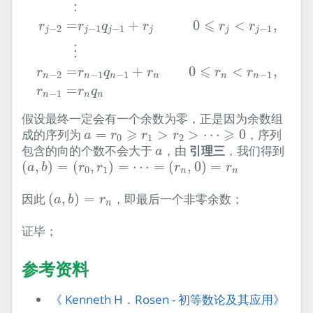
⋮
⩽
=
+
0
<
,
r
r
q
r
r
r
−
2
−
1
−
1
−
1
j
j
j
j
j
j
⋮
⩽
=
+
0
<
,
r
r
q
r
r
r
−
2
−
1
−
1
−
1
n
n
n
n
n
n
=
r
r
q
−
1
n
n
n
假设最终一定会有一个余数为零，正是因为余数组
a
=
r
0
⩾
r
1
>
r
2
>
⋯
⩾
0
⩾
⩾
成的序列为
=
>
>
⋯
0
，序列
a
r
r
r
0
1
2
a
包含的向的个数不会大于
，由
引理三
，我们得到
a
(
a
,
b
)
=
(
r
0
,
r
1
)
=
⋯
=
(
r
n
,
0
)
=
r
n
(
,
)
=
(
,
)
=
⋯
=
(
,
0
)
=
a
b
r
r
r
r
0
1
n
n
(
a
,
b
)
=
r
n
因此
(
,
)
=
，即最后一个非零余数；
a
b
r
n
证毕；
参考资料
《 Kenneth H．Rosen - 初等数论及其应用》