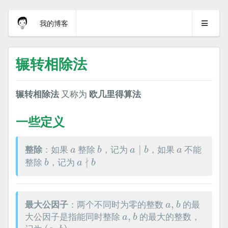
我的博客
辗转相除法
辗转相除法
又称为
欧几里得算法
一些定义
a
∣
b
b
a
a
整除
：如果
整除
，记为
∣
，如果
不能
a
b
a
b
a
a
∤
b
b
∤
整除
，记为
b
a
b
a
,
b
最大公因子
：两个不同时为零的整数
,
的最
a
b
a
,
b
大公因子是指能同时整除
,
的最大的整数，
a
b
(
a
,
b
)