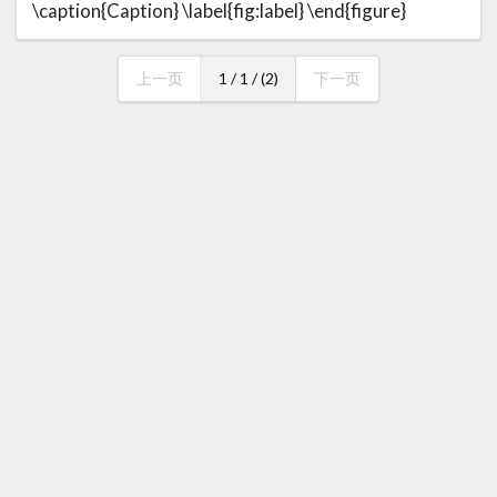
\caption{Caption} \label{fig:label} \end{figure}
上一页
1 / 1 / (2)
下一页