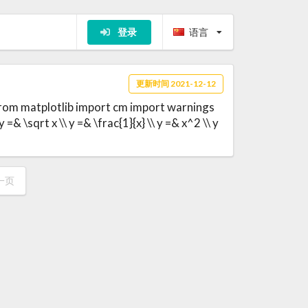
登录
语言
更新时间 2021-12-12
from matplotlib import cm import warnings
 \sqrt x \\ y =& \frac{1}{x} \\ y =& x^2 \\ y
一页