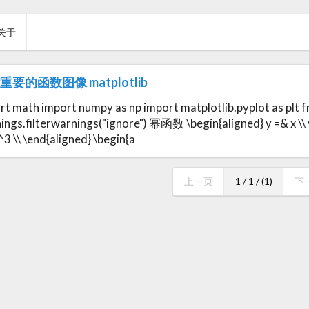
关于
重要的函数图像 matplotlib
rt math import numpy as np import matplotlib.pyplot as plt 
ngs.filterwarnings("ignore") 幂函数 \begin{aligned} y =& x \\ y =&
^3 \\ \end{aligned} \begin{a
上一页
1 / 1 / (1)
下