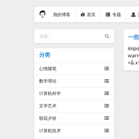
我的博客
首页
专题
一些
impo
分类
warni
=& x
心情随笔
数学理论
计算机科学
文学艺术
朝花夕拾
计算机技术