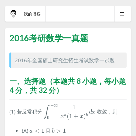
我的博客
2016考研数学一真题
2016年全国硕士研究生招生考试数学一试题
一、选择题（本题共 8 小题，每小题
4 分，共 32 分）
∫
0
+
∞
1
x
a
(
1
+
x
)
b
d
x
+
∞
1
∫
(1) 若反常积分
收敛，则
d
x
(
1
+
)
a
b
x
x
0
b
>
1
a
<
1
(A)
<
1
且
>
1
a
b