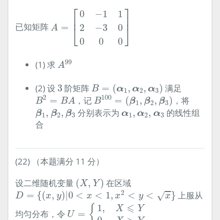
A
=
[
0
−
1
1
2
−
3
0
0
0
0
]
⎡
⎤
0
−
1
1
⎢
⎥
已知矩阵
=
2
−
3
0
⎣
⎦
A
0
0
0
A
99
99
(1) 求
A
B
=
(
α
1
,
α
2
,
α
3
)
3
(2) 设
3
阶矩阵
=
(
,
,
)
满足
α
α
α
B
1
2
3
B
2
=
B
A
B
100
=
(
β
1
,
β
2
,
β
3
)
2
100
=
，记
=
(
,
,
)
，将
β
β
β
B
B
A
B
1
2
3
β
1
,
β
2
,
β
3
α
1
,
α
2
,
α
3
,
,
分别表示为
,
,
的线性组
β
β
β
α
α
α
1
2
3
1
2
3
合
(22) （本题满分 11 分）
(
X
,
Y
)
设二维随机变量
(
,
)
在区域
X
Y
D
=
{
(
x
,
y
)
|
0
<
x
<
1
,
x
2
<
y
<
x
}
2
=
{
(
,
)
|
0
<
<
1
,
<
<
}
上服从
√
D
x
y
x
x
y
x
U
=
{
1
,
X
⩽
Y
0
,
X
>
Y
⩽
1
,
{
X
Y
均匀分布，令
=
U