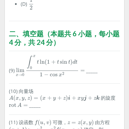
(D)
2
二、填空题（本题共 6 小题，每小题
4 分，共 24 分）
lim
x
→
0
∫
0
x
t
ln
(
1
+
t
sin
t
)
d
t
1
−
cos
x
2
=
x
∫
ln
(
1
+
sin
)
t
t
t
d
t
0
(9)
lim
=
_____
2
1
−
cos
→
0
x
x
(10) 向量场
A
(
x
,
y
,
z
)
=
(
x
+
y
+
z
)
i
+
x
y
j
+
z
k
(
,
,
)
=
(
+
+
)
+
+
的旋度
i
j
k
A
x
y
z
x
y
z
x
y
z
r
o
t
A
=
r
o
t
=
_____
A
f
(
u
,
v
)
z
=
z
(
x
,
y
)
(11) 设函数
(
,
)
可微，
=
(
,
)
由方程
f
u
v
z
z
x
y
(
x
+
1
)
z
−
y
2
=
x
2
f
(
x
−
z
,
y
)
2
2