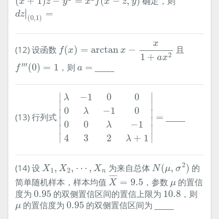
(
+
1
)
−
=
(
−
,
)
确定，则
x
z
y
x
f
x
z
y
d
z
|
(
0
,
1
)
=
∣
=
∣
d
z
(
0
,
1
)
f
(
x
)
=
arctan
x
−
x
1
+
a
x
2
x
(12) 设函数
(
)
=
arctan
−
且
f
x
x
2
1
+
a
x
f
‴
(
0
)
=
1
a
=
′′′
(
0
)
=
1
，则
=
_____
f
a
|
λ
−
1
0
0
0
λ
−
1
0
0
0
λ
−
1
4
3
2
λ
+
1
|
=
∣
∣
−
1
0
0
λ
∣

∣

0
−
1
0
λ
∣

∣

(13) 行列式
=
_____
∣

∣

0
0
−
1
λ
∣
∣
∣
∣
4
3
2
+
1
λ
N
(
μ
,
σ
2
)
X
1
,
X
2
,
⋯
,
X
n
2
(14) 设
,
,
⋯
,
为来自总体
(
,
)
的
X
X
X
N
μ
σ
1
2
n
X
¯
=
9.5
¯
¯¯¯
¯
μ
简单随机样本，样本均值
=
9.5
，参数
的置信
X
μ
0.95
10.8
度为
0.95
的双侧置信区间的置信上限为
10.8
，则
0.95
μ
的置信度为
0.95
的双侧置信区间为 _____
μ