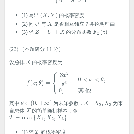
0
,
>
X
Y
(
X
,
Y
)
(1) 写出
(
,
)
的概率密度
X
Y
U
X
(2) 问
与
是否相互独立？并说明理由
U
X
F
Z
(
z
)
Z
=
U
+
X
(3) 求
=
+
的分布函数
(
)
Z
U
X
F
z
Z
(23) （本题满分 11 分）
X
设总体
的概率密度为
X
⎧
f
(
x
;
θ
)
=
{
3
x
2
θ
3
,
0
<
x
<
θ
,
0
,
其
他
2
3
x
⎨
0
<
<
,
,
x
θ
⎩
(
;
)
=
3
f
x
θ
θ
0
,
其
他
θ
∈
(
0
,
+
∞
)
X
1
,
X
2
,
X
3
其中
∈
(
0
,
+
∞
)
为未知参数，
,
,
为来
θ
X
X
X
1
2
3
X
自总体
的简单随机样本，令
X
T
=
max
{
X
1
,
X
2
,
X
3
}
=
max
{
,
,
}
T
X
X
X
1
2
3
T
(1) 求
的概率密度
T