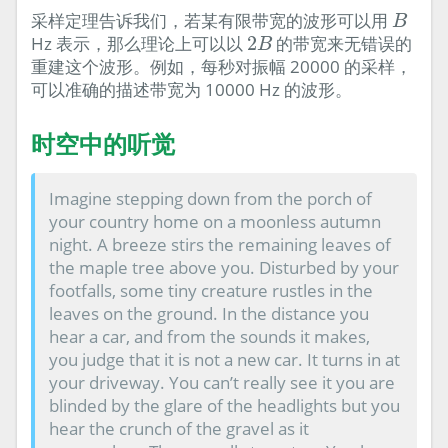
B
采样定理告诉我们，若某有限带宽的波形可以用
B
2
B
Hz 表示，那么理论上可以以
2
的带宽来无错误的
B
重建这个波形。例如，每秒对振幅 20000 的采样，
可以准确的描述带宽为 10000 Hz 的波形。
时空中的听觉
Imagine stepping down from the porch of
your country home on a moonless autumn
night. A breeze stirs the remaining leaves of
the maple tree above you. Disturbed by your
footfalls, some tiny creature rustles in the
leaves on the ground. In the distance you
hear a car, and from the sounds it makes,
you judge that it is not a new car. It turns in at
your driveway. You can’t really see it you are
blinded by the glare of the headlights but you
hear the crunch of the gravel as it