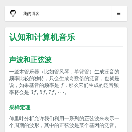
我的博客
认知和计算机音乐
声波和正弦波
一些木管乐器（比如管风琴，单簧管）生成泛音的
频率比较的独特，只会生成奇数倍的泛音，也就是
f
说，如果基音的频率是
，那么它们生成的泛音频
f
3
f
,
5
f
,
7
f
,
⋯
率将会是
3
,
5
,
7
,
⋯
。
f
f
f
采样定理
傅里叶分析允许我们利用一系列的正弦波来表示一
个周期的波形，其中的正弦波是某个基因的泛音。