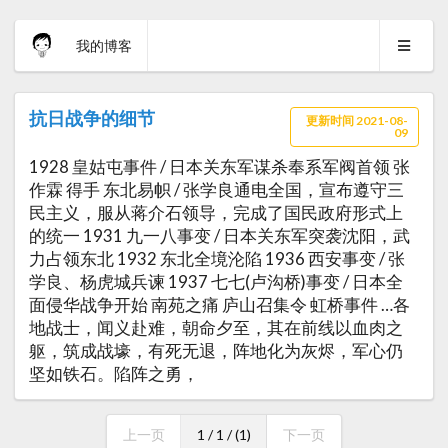
我的博客
抗日战争的细节
更新时间 2021-08-
09
1928 皇姑屯事件 / 日本关东军谋杀奉系军阀首领 张
作霖 得手 东北易帜 / 张学良通电全国，宣布遵守三
民主义，服从蒋介石领导，完成了国民政府形式上
的统一 1931 九一八事变 / 日本关东军突袭沈阳，武
力占领东北 1932 东北全境沦陷 1936 西安事变 / 张
学良、杨虎城兵谏 1937 七七(卢沟桥)事变 / 日本全
面侵华战争开始 南苑之痛 庐山召集令 虹桥事件 …各
地战士，闻义赴难，朝命夕至，其在前线以血肉之
躯，筑成战壕，有死无退，阵地化为灰烬，军心仍
坚如铁石。陷阵之勇，
上一页
1 / 1 / (1)
下一页