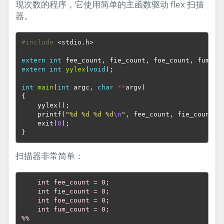
现次数的程序，它使用简单的主函数驱动 flex 扫描
器。
#include
<stdio.h>
extern
int
fee_count
,
fie_count
,
foe_count
,
fum_co
extern
int
yylex
(
void
);
int
main
(
int
argc
,
char
**
argv
)
{
yylex
();
printf
(
"%d %d %d %d
\n
"
,
fee_count
,
fie_count
,
exit
(
0
);
}
扫描器非常简单：
    int fee_count = 0;
    int fie_count = 0;
    int foe_count = 0;
    int fum_count = 0;
%%