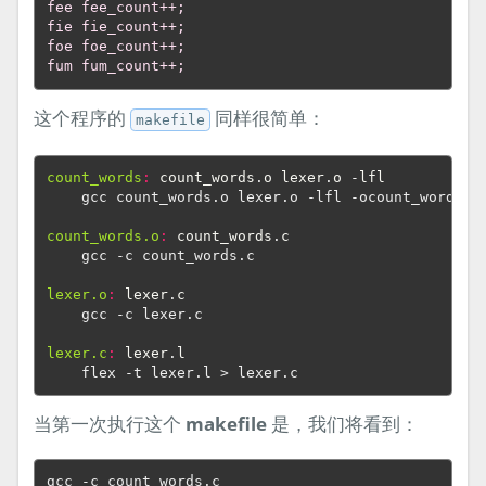
fee fee_count++;
fie fie_count++;
foe foe_count++;
fum fum_count++;
这个程序的
同样很简单：
makefile
count_words
:
count_words
.
o
lexer
.
o
 -
lfl
    gcc count_words.o lexer.o -lfl -ocount_words

count_words.o
:
count_words
.
c
    gcc -c count_words.c

lexer.o
:
lexer
.
c
    gcc -c lexer.c

lexer.c
:
lexer
.
l
当第一次执行这个
makefile
是，我们将看到：
gcc -c count_words.c 
