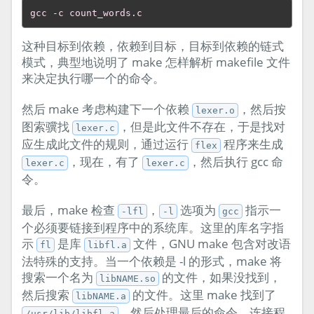
gcc -c count_words.c
这种目标到依赖，依赖到目标，目标到依赖的链式
模式，典型地说明了 make 怎样解析 makefile 文件
来决定执行哪一个的命令。
然后 make 考虑构建下一个依赖
，然后按
lexer.o
图索骥找
，但是此文件不存在，于是找对
lexer.c
应生成此文件的规则，通过运行
程序来生成
flex
，现在，有了
，然后执行 gcc 命
lexer.c
lexer.c
令。
最后，make 检查
，
选项为
指示一
-lfl
-l
gcc
个必须要链接到程序中的系统库。这里的库名字指
示
是库
文件，GNU make 包含对改语
fl
libfl.a
法特殊的支持。当一个依赖是 -l
的形式，make 将
搜索一个名为
的文件，如果没找到，
libNAME.so
然后搜索
的文件。这里 make 找到了
libNAME.a
，然后处理最后的命令，连接程
/usr/lib/libfl.a