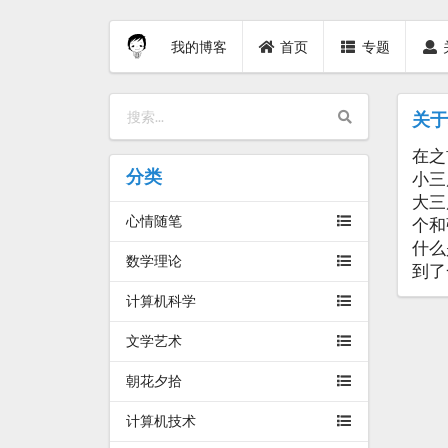
我的博客
首页
专题
关
在之
分类
小三
大三
心情随笔
个和
什么
数学理论
到了
计算机科学
文学艺术
朝花夕拾
计算机技术