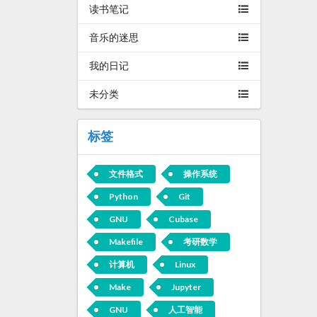
读书笔记
音乐的迷思
我的日记
未分类
标签
文件格式
操作系统
Python
Git
GNU
Cubase
Makefile
考研数学
计算机
Linux
Make
Jupyter
GNU
人工智能