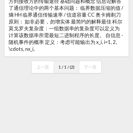
方到接收方的传输途径 基础问题和概念 信息论解答
了通信理论中的两个基本问题： 临界数据压缩的值 /
熵 HH 临界通信传输速率 / 信道容量 CC 奥卡姆剃刀
原则： 如非必要，勿增实体 最简约的解释最佳 科尔
莫戈罗夫复杂度：一组数据串的复杂度可以定义为
计算该数据串所需最短二进制程序的长度。 自信息 -
随机事件的概率 定义：考虑可能输出为 x_i, i=1, 2,
\cdots, nx_i,
上一页
1 / 1 / (2)
下一页