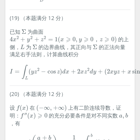
D
(19) （本题满分 12 分）
Σ
已知
Σ
为曲面
4
x
2
+
y
2
+
z
2
=
1
(
x
⩾
0
,
y
⩾
0
，
z
⩾
0
)
2
2
2
⩾
⩾
⩾
4
+
+
=
1
(
0
,
0
，
0
)
的上
x
y
z
x
y
z
L
Σ
Σ
侧，
为
Σ
的边界曲线，其正向与
Σ
的正法向量
L
满足右手法则，计算曲线积分
I
=
∫
L
(
y
z
2
−
cos
z
)
d
x
+
2
x
z
2
d
y
+
(
2
x
y
z
+
x
sin
z
)
d
z
∫
2
2
=
(
−
cos
)
+
2
+
(
2
+
si
I
y
z
z
d
x
x
z
d
y
x
y
z
x
L
(20) （本题满分 12 分）
f
(
x
)
(
−
∞
,
+
∞
)
设
(
)
在
(
−
∞
,
+
∞
)
上有二阶连续导数，证
f
x
f
″
(
x
)
⩾
0
a
,
b
′′
⩾
明：
(
)
0
的充分必要条件是对不同实数
,
f
x
a
b
，有
f
(
a
+
b
2
)
⩽
1
b
−
a
∫
a
b
f
(
x
)
d
x
b
1
+
a
b