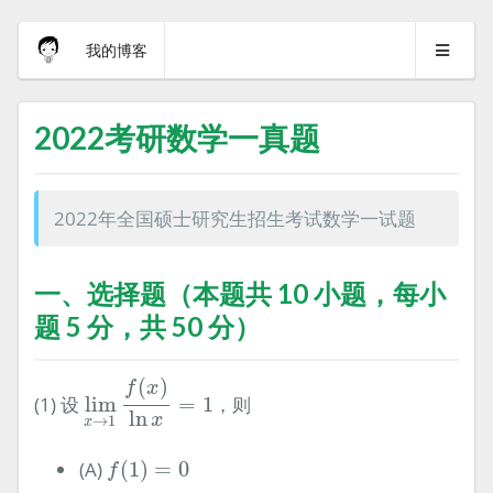
我的博客
2022考研数学一真题
2022年全国硕士研究生招生考试数学一试题
一、选择题（本题共 10 小题，每小
题 5 分，共 50 分）
lim
x
→
1
f
(
x
)
ln
x
=
1
(
)
f
x
(1) 设
lim
=
1
，则
ln
x
→
1
x
f
(
1
)
=
0
(A)
(
1
)
=
0
f