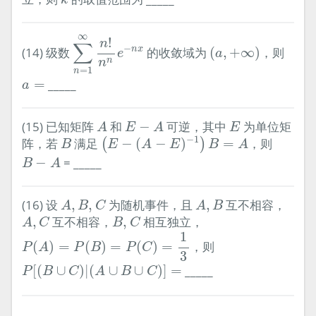
k
∑
n
=
1
∞
n
!
n
n
e
−
n
x
∞
!
(
a
,
+
∞
)
n
∑
−
n
x
(14) 级数
的收敛域为
(
,
+
∞
)
，则
e
a
n
n
=
1
n
a
=
=
_____
a
A
E
−
A
E
(15) 已知矩阵
和
−
可逆，其中
为单位矩
A
E
A
E
(
E
−
(
A
−
E
)
−
1
)
B
=
A
B
−
1
阵，若
满足
−
(
−
)
=
，则
(
)
B
E
A
E
B
A
B
−
A
−
= _____
B
A
A
,
B
,
C
A
,
B
(16) 设
,
,
为随机事件，且
,
互不相容，
A
B
C
A
B
A
,
C
B
,
C
,
互不相容，
,
相互独立，
A
C
B
C
P
(
A
)
=
P
(
B
)
=
P
(
C
)
=
1
3
1
(
)
=
(
)
=
(
)
=
，则
P
A
P
B
P
C
3
P
[
(
B
∪
C
)
|
(
A
∪
B
∪
C
)
]
=
[
(
∪
)
|
(
∪
∪
)
]
=
_____
P
B
C
A
B
C