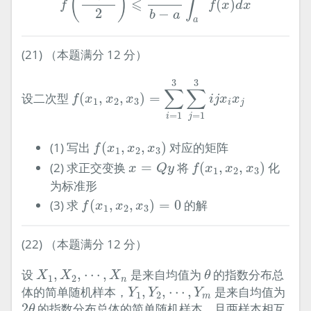
(
)
∫
⩽
(
)
f
f
x
d
x
2
−
b
a
a
(21) （本题满分 12 分）
f
(
x
1
,
x
2
,
x
3
)
=
∑
i
=
1
3
∑
j
=
1
3
i
j
x
i
x
j
3
3
∑
∑
设二次型
(
,
,
)
=
f
x
x
x
i
j
x
x
1
2
3
i
j
=
1
=
1
i
j
f
(
x
1
,
x
2
,
x
3
)
(1) 写出
(
,
,
)
对应的矩阵
f
x
x
x
1
2
3
x
=
Q
y
f
(
x
1
,
x
2
,
x
3
)
(2) 求正交变换
=
将
(
,
,
)
化
x
Q
y
f
x
x
x
1
2
3
为标准形
f
(
x
1
,
x
2
,
x
3
)
=
0
(3) 求
(
,
,
)
=
0
的解
f
x
x
x
1
2
3
(22) （本题满分 12 分）
θ
X
1
,
X
2
,
⋯
,
X
n
设
,
,
⋯
,
是来自均值为
的指数分布总
X
X
X
θ
1
2
n
Y
1
,
Y
2
,
⋯
,
Y
m
体的简单随机样本，
,
,
⋯
,
是来自均值为
Y
Y
Y
1
2
m
2
θ
2
的指数分布总体的简单随机样本，且两样本相互
θ