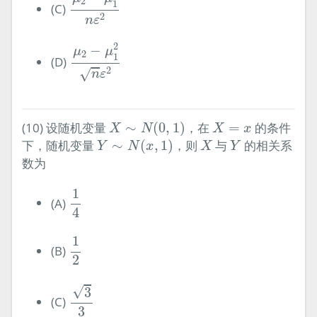
2
1
(C)
2
n
ε
μ
2
−
μ
1
2
n
ε
2
2
−
μ
μ
2
1
(D)
2
√
n
ε
X
∼
N
(
0
,
1
)
X
=
x
(10) 设随机变量
∼
(
0
,
1
)
，在
=
的条件
X
N
X
x
Y
∼
N
(
x
,
1
)
X
Y
下，随机变量
∼
(
,
1
)
，则
与
的相关系
Y
N
x
X
Y
数为
1
4
1
(A)
4
1
2
1
(B)
2
3
3
√
3
(C)
3