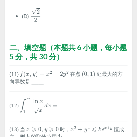
2
2
√
2
(D)
2
二、填空题（本题共 6 小题，每小题
5 分，共 30 分）
f
(
x
,
y
)
=
x
2
+
2
y
2
(
0
,
1
)
2
2
(11)
(
,
)
=
+
2
在点
(
0
,
1
)
处最大的方
f
x
y
x
y
向导数是 _____
∫
1
e
2
ln
x
x
d
x
=
2
e
ln
x
∫
(12)
=
_____
d
x
√
x
1
x
2
+
y
2
⩽
k
e
x
+
y
x
⩾
0
,
y
⩾
0
2
2
+
⩾
⩾
⩽
(13) 当
0
,
0
时，
+
恒成
x
y
x
y
x
y
k
e
k
立，则
的取值范围为 _____