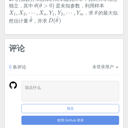
θ
(
θ
>
0
)
独立，其中
(
>
0
)
是未知参数，利用样本
θ
θ
θ
X
1
,
X
2
,
⋯
,
X
n
Y
1
,
Y
2
,
⋯
,
Y
m
,
,
⋯
,
,
,
,
⋯
,
，求
的最大似
X
X
X
Y
Y
Y
θ
1
2
1
2
n
m
θ
^
D
(
θ
^
)
^
^
然估计量
，并求
(
)
θ
D
θ
评论
0
条评论
未登录用户
预览
使用 GitHub 登录