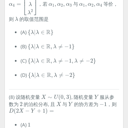
⎢
⎥
α
1
,
α
2
,
α
3
α
1
,
α
2
,
α
4
=
，若
,
,
与
,
,
等价，
⎣
⎦
α
α
α
α
α
α
α
λ
4
1
2
3
1
2
4
2
λ
λ
则
的取值范围是
λ
{
λ
|
λ
∈
R
}
R
(A)
{
|
∈
}
λ
λ
{
λ
|
λ
∈
R
,
λ
≠
−
1
}
R
(B)
{
|
∈
,
≠
−
1
}
λ
λ
λ
{
λ
|
λ
∈
R
,
λ
≠
−
1
,
λ
≠
−
2
}
R
(C)
{
|
∈
,
≠
−
1
,
≠
−
2
}
λ
λ
λ
λ
{
λ
|
λ
∈
R
,
λ
≠
−
2
}
R
(D)
{
|
∈
,
≠
−
2
}
λ
λ
λ
X
∼
U
(
0
,
3
)
Y
(8) 设随机变量
∼
(
0
,
3
)
, 随机变量
服从参
X
U
Y
X
Y
2
−
1
数为
2
的泊松分布, 且
与
的协方差为
−
1
，则
X
Y
D
(
2
X
−
Y
+
1
)
=
(
2
−
+
1
)
=
D
X
Y
1
(A)
1