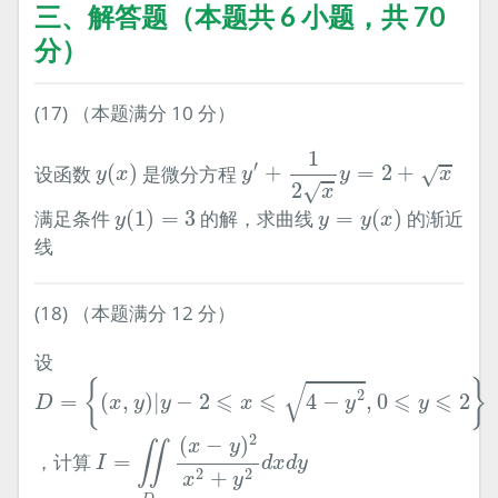
三、解答题（本题共 6 小题，共 70
分）
(17) （本题满分 10 分）
y
′
+
1
2
x
y
=
2
+
x
1
y
(
x
)
′
设函数
(
)
是微分方程
+
=
2
+
√
y
x
y
y
x
2
√
x
y
(
1
)
=
3
y
=
y
(
x
)
满足条件
(
1
)
=
3
的解，求曲线
=
(
)
的渐近
y
y
y
x
线
(18) （本题满分 12 分）
设
D
=
{
(
x
,
y
)
|
y
−
2
⩽
x
⩽
4
−
y
2
,
0
⩽
y
⩽
2
}
{
}
√
2
⩽
⩽
⩽
⩽
=
(
,
)
|
−
2
4
−
,
0
2
D
x
y
y
x
y
y
I
=
∬
D
(
x
−
y
)
2
x
2
+
y
2
d
x
d
y
2
(
−
)
x
y
∬
，计算
=
I
d
x
d
y
2
2
+
x
y