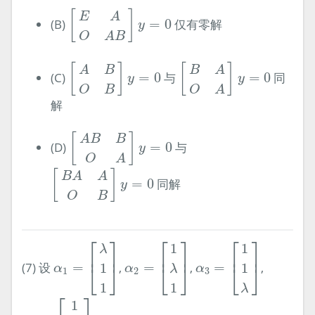
[
E
A
O
A
B
]
y
=
0
[
]
E
A
(B)
=
0
仅有零解
y
O
A
B
[
A
B
O
B
]
y
=
0
[
B
A
O
A
]
y
=
0
[
]
[
]
A
B
B
A
(C)
=
0
与
=
0
同
y
y
O
B
O
A
解
[
A
B
B
O
A
]
y
=
0
[
]
A
B
B
(D)
=
0
与
y
O
A
[
B
A
A
O
B
]
y
=
0
[
]
B
A
A
=
0
同解
y
O
B
α
1
=
[
λ
1
1
]
α
2
=
[
1
λ
1
]
α
3
=
[
1
1
λ
]
⎡
⎤
⎡
⎤
⎡
⎤
1
1
λ
⎢
⎥
⎢
⎥
⎢
⎥
(7) 设
=
,
=
,
=
,
1
1
⎣
⎦
⎣
⎦
⎣
⎦
α
α
α
λ
1
2
3
1
1
λ
α
4
=
[
1
λ
λ
2
]
⎡
⎤
1