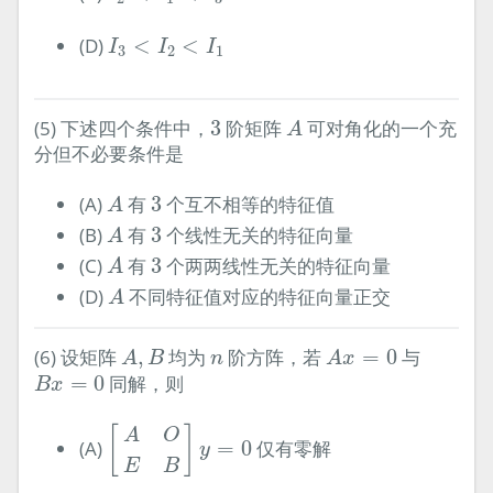
I
3
<
I
2
<
I
1
(D)
<
<
I
I
I
3
2
1
A
3
(5) 下述四个条件中，
3
阶矩阵
可对角化的一个充
A
分但不必要条件是
A
3
(A)
有
3
个互不相等的特征值
A
A
3
(B)
有
3
个线性无关的特征向量
A
A
3
(C)
有
3
个两两线性无关的特征向量
A
A
(D)
不同特征值对应的特征向量正交
A
A
,
B
A
x
=
0
n
(6) 设矩阵
,
均为
阶方阵，若
=
0
与
A
B
n
A
x
B
x
=
0
=
0
同解，则
B
x
[
A
O
E
B
]
y
=
0
[
]
A
O
(A)
=
0
仅有零解
y
E
B