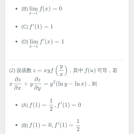
lim
x
→
1
f
(
x
)
=
0
(B)
lim
(
)
=
0
f
x
→
1
x
f
′
(
1
)
=
1
′
(C)
(
1
)
=
1
f
lim
x
→
1
f
′
(
x
)
=
1
′
(D)
lim
(
)
=
1
f
x
→
1
x
z
=
x
y
f
(
y
x
)
f
(
u
)
y
(
)
(2) 设函数
=
，其中
(
)
可导，若
z
x
y
f
f
u
x
x
∂
z
∂
x
+
y
∂
z
∂
y
=
y
2
(
ln
y
−
ln
x
)
∂
∂
z
z
2
+
=
(
ln
−
ln
)
，则
x
y
y
y
x
∂
∂
y
x
f
(
1
)
=
1
2
,
f
′
(
1
)
=
0
1
′
(A)
(
1
)
=
,
(
1
)
=
0
f
f
2
f
(
1
)
=
0
,
f
′
(
1
)
=
1
2
1
′
(B)
(
1
)
=
0
,
(
1
)
=
f
f
2