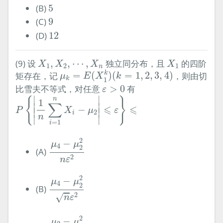
5
(B)
5
9
(C)
9
12
(D)
12
X
1
,
X
2
,
⋯
,
X
n
X
1
(9) 设
,
,
⋯
,
独立同分布，且
的四阶
X
X
X
X
1
2
1
n
μ
k
=
E
(
X
1
k
)
(
k
=
1
,
2
,
3
,
4
)
k
矩存在，记
=
(
)
(
=
1
,
2
,
3
,
4
)
，则由切
μ
E
X
k
k
1
ε
>
0
比雪夫不等式，对任意
>
0
有
ε
P
{
|
1
n
∑
i
=
1
n
X
i
−
μ
2
|
⩽
ε
}
⩽
∣
∣
{
}
n
1
∑
∣

∣

⩽
⩽
−
P
X
μ
ε
∣
∣
2
i
n
∣
∣
=
1
i
μ
4
−
μ
2
2
n
ε
2
2
−
μ
μ
4
2
(A)
2
n
ε
μ
4
−
μ
2
2
n
ε
2
2
−
μ
μ
4
2
(B)
2
√
n
ε
μ
2
−
μ
1
2
n
ε
2
2
−
μ
μ