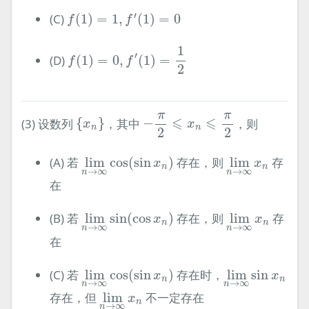
f
(
1
)
=
1
,
f
′
(
1
)
=
0
′
(C)
(
1
)
=
1
,
(
1
)
=
0
f
f
f
(
1
)
=
0
,
f
′
(
1
)
=
1
2
1
′
(D)
(
1
)
=
0
,
(
1
)
=
f
f
2
−
π
2
⩽
x
n
⩽
π
2
{
x
n
}
π
π
⩽
⩽
(3) 设数列
{
}
，其中
−
，则
x
x
n
n
2
2
lim
n
→
∞
cos
(
sin
x
n
)
lim
n
→
∞
x
n
(A) 若
lim
cos
(
sin
)
存在，则
lim
存
x
x
n
n
→
∞
→
∞
n
n
在
lim
n
→
∞
sin
(
cos
x
n
)
lim
n
→
∞
x
n
(B) 若
lim
sin
(
cos
)
存在，则
lim
存
x
x
n
n
→
∞
→
∞
n
n
在
lim
n
→
∞
cos
(
sin
x
n
)
lim
n
→
∞
sin
x
(C) 若
lim
cos
(
sin
)
存在时，
lim
sin
x
x
n
n
→
∞
→
∞
n
n
lim
n
→
∞
x
n
存在，但
lim
不一定存在
x
n
→
∞
n