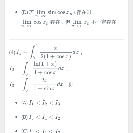
lim
n
→
∞
sin
(
cos
x
n
)
(D) 若
lim
sin
(
cos
)
存在时，
x
n
→
∞
n
lim
n
→
∞
cos
x
n
lim
n
→
∞
x
n
lim
cos
存在，但
lim
不一定存在
x
x
n
n
→
∞
→
∞
n
n
I
1
=
∫
0
1
x
2
(
1
+
cos
x
)
d
x
1
x
∫
(4)
=
，
I
d
x
1
2
(
1
+
cos
)
x
0
I
2
=
∫
0
1
ln
(
1
+
x
)
1
+
cos
x
d
x
1
ln
(
1
+
)
x
∫
=
，
I
d
x
2
1
+
cos
x
0
I
3
=
∫
0
1
2
x
1
+
sin
x
d
x
1
2
x
∫
=
，则
I
d
x
3
1
+
sin
x
0
I
1
<
I
2
<
I
3
(A)
<
<
I
I
I
1
2
3
I
3
<
I
1
<
I
2
(B)
<
<
I
I
I
3
1
2
I
2
<
I
1
<
I
3
(C)
<
<
I
I
I
2
1
3