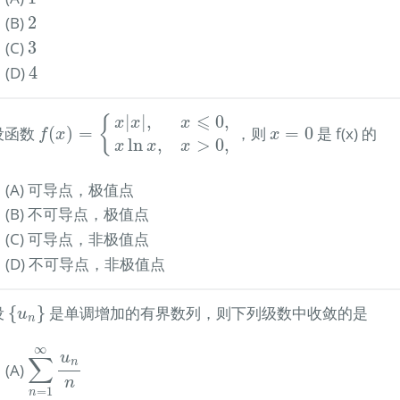
2
(B)
2
3
(C)
3
4
(D)
4
f
(
x
)
=
{
x
|
x
|
,
x
⩽
0
,
x
ln
x
,
x
>
0
,
⩽
|
|
,
0
,
{
x
=
0
x
x
x
 设函数
(
)
=
，则
=
0
是 f(x) 的
f
x
x
ln
,
>
0
,
x
x
x
(A) 可导点，极值点
(B) 不可导点，极值点
(C) 可导点，非极值点
(D) 不可导点，非极值点
{
u
n
}
 设
{
}
是单调增加的有界数列，则下列级数中收敛的是
u
n
∑
n
=
1
∞
u
n
n
∞
u
∑
n
(A)
n
=
1
n