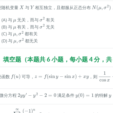
N
(
μ
,
σ
2
)
X
Y
2
) 设随机变量
与
相互独立，且都服从正态分布
(
,
)
X
Y
N
μ
σ
σ
2
μ
2
(A) 与
无关，而与
有关
μ
σ
σ
2
μ
2
(B) 与
有关，而与
无关
μ
σ
μ
,
σ
2
2
(C) 与
,
都有关
μ
σ
μ
,
σ
2
2
(D) 与
,
都无关
μ
σ
、填空题（本题共 6 小题，每小题 4 分，共 
1
cos
x
1
f
(
u
)
z
=
f
(
sin
y
−
sin
x
)
+
x
y
 设函数
(
)
可导，
=
(
sin
−
sin
)
+
，则
f
u
z
f
y
x
x
y
cos
x
2
y
y
′
−
y
2
−
2
=
0
y
(
0
)
=
1
y
′
2
) 微分方程
2
−
−
2
=
0
满足条件
(
0
)
=
1
的特解
y
y
y
y
y
∑
n
=
0
∞
(
−
1
)
n
(
2
n
)
!
x
n
∞
(
−
1
)
n
(
0
,
+
∞
)
S
(
x
)
=