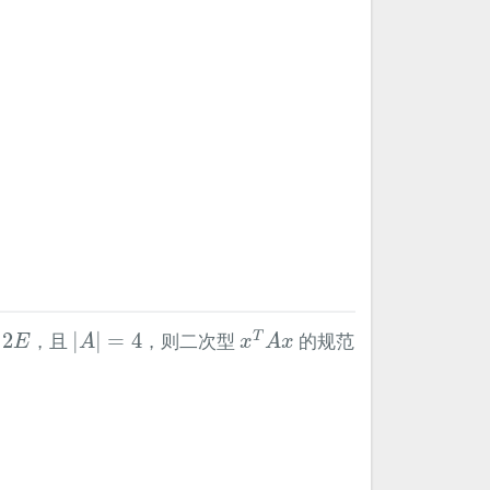
x
T
A
x
|
A
|
=
4
2
，且
|
|
=
4
，则二次型
的规范
T
E
A
x
A
x