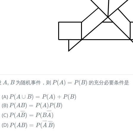
A
,
B
P
(
A
)
=
P
(
B
)
 设
,
为随机事件，则
(
)
=
(
)
的充分必要条件是
A
B
P
A
P
B
P
(
A
∪
B
)
=
P
(
A
)
+
P
(
B
)
(A)
(
∪
)
=
(
)
+
(
)
P
A
B
P
A
P
B
P
(
A
B
)
=
P
(
A
)
P
(
B
)
(B)
(
)
=
(
)
(
)
P
A
B
P
A
P
B
P
(
A
B
¯
)
=
P
(
B
A
¯
)
¯
¯¯
¯
¯
¯¯
¯
(C)
(
)
=
(
)
P
A
B
P
B
A
P
(
A
B
)
=
P
(
A
¯
B
¯
)
¯
¯¯
¯
¯
¯¯
¯
(D)
(
)
=
(
)
P
A
B
P
A
B