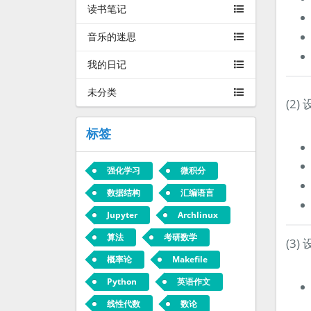
读书笔记
音乐的迷思
我的日记
未分类
(2)
标签
强化学习
微积分
数据结构
汇编语言
Jupyter
Archlinux
算法
考研数学
(3)
概率论
Makefile
Python
英语作文
线性代数
数论