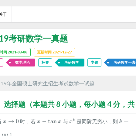
关于
019考研数学一真题
间 2021-03-06
更新时间 2021-12-27
数学理论
标签
考研数学
专题
考研数学一真
019年全国硕士研究生招生考试数学一试题
、选择题（本题共 8 小题，每小题 4 分，共 
x
k
k
=
x
→
0
x
−
tan
x
 当
→
0
时，若
−
tan
与
是同阶无穷小，则
=
k
x
x
x
x
k
1
(A)
1