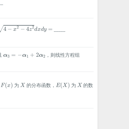
__
−
x
2
−
4
z
2
d
x
d
y
=
2
2
√
4
−
−
4
=
_____
x
z
d
x
d
y
α
3
=
−
α
1
+
2
α
2
且
=
−
+
2
，则线性方程组
α
α
α
3
1
2
F
(
x
)
E
(
X
)
X
X
(
)
为
的分布函数，
(
)
为
的数
F
x
X
E
X
X