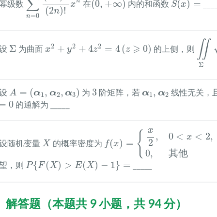
∑
n
) 幂级数
在
(
0
,
+
∞
)
内的和函数
(
)
=
___
x
S
x
(
2
)
!
n
=
0
n
∬
Σ
4
x
2
+
y
2
+
4
z
2
=
4
(
z
⩾
0
)
Σ
∬
2
2
2
⩾
) 设
Σ
为曲面
+
+
4
=
4
(
0
)
的上侧，则
x
y
z
z
Σ
A
=
(
α
1
,
α
2
,
α
3
)
3
α
1
,
α
2
) 设
=
(
,
,
)
为
3
阶矩阵，若
,
线性无关，
α
α
α
α
α
A
1
2
3
1
2
0
=
0
的通解为 _____
f
(
x
)
=
{
x
2
,
0
<
x
<
2
,
0
,
其
他
x
{
,
0
<
<
2
,
X
x
2
4) 设随机变量
的概率密度为
(
)
=
X
f
x
0
,
其
他
P
{
F
(
X
)
>
E
(
X
)
−
1
}
=
望，则
{
(
)
>
(
)
−
1
}
=
_____
P
F
X
E
X
、解答题（本题共 9 小题，共 94 分）