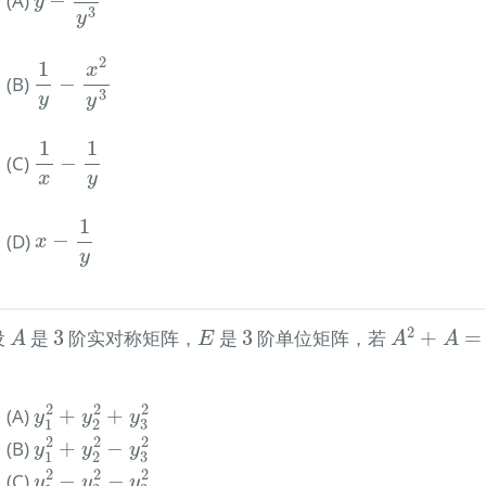
(A)
−
y
3
y
1
y
−
x
2
y
3
2
1
x
(B)
−
3
y
y
1
x
−
1
y
1
1
(C)
−
y
x
x
−
1
y
1
(D)
−
x
y
A
2
+
A
=
2
E
A
3
3
E
2
 设
是
3
阶实对称矩阵，
是
3
阶单位矩阵，若
+
=
A
E
A
A
y
1
2
+
y
2
2
+
y
3
2
2
2
2
(A)
+
+
y
y
y
3
1
2
y
1
2
+
y
2
2
−
y
3
2
2
2
2
(B)
+
−
y
y
y
3
1
2
y
1
2
−
y
2
2
−
y
3
2
2
2
2
(C)
−
−
y
y
y