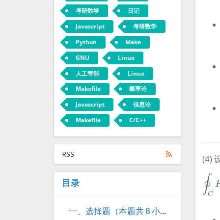
考研数学
日记
Javascript
考研数学
Python
Make
GNU
Linux
人工智能
Linux
Makefile
概率论
Javascript
信息论
Makefile
C/C++
RSS
(4)
∮
C
P
∮
目录
C
一、选择题（本题共 8 小题，每小题 4 分，共 32 分）