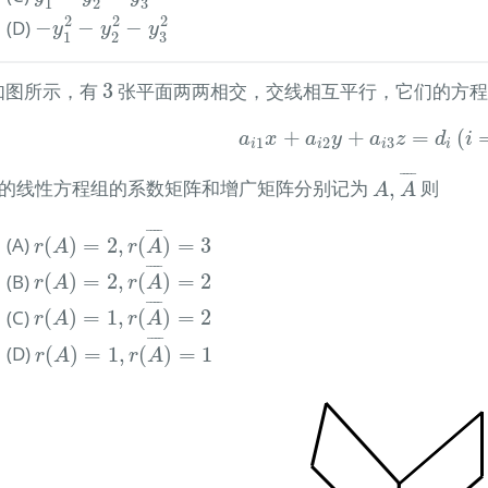
3
1
2
−
y
1
2
−
y
2
2
−
y
3
2
2
2
2
(D)
−
−
−
y
y
y
3
1
2
3
) 如图所示，有
3
张平面两两相交，交线相互平行，它们的方
a
i
1
x
+
a
i
2
y
+
a
i
3
z
=
d
i
(
i
=
1
+
+
=
(
a
x
a
y
a
z
d
i
1
2
3
i
i
i
i
A
,
A
¯
¯
¯¯
¯
的线性方程组的系数矩阵和增广矩阵分别记为
,
则
A
A
r
(
A
)
=
2
,
r
(
A
¯
)
=
3
¯
¯¯
¯
(A)
(
)
=
2
,
(
)
=
3
r
A
r
A
r
(
A
)
=
2
,
r
(
A
¯
)
=
2
¯
¯¯
¯
(B)
(
)
=
2
,
(
)
=
2
r
A
r
A
r
(
A
)
=
1
,
r
(
A
¯
)
=
2
¯
¯¯
¯
(C)
(
)
=
1
,
(
)
=
2
r
A
r
A
r
(
A
)
=
1
,
r
(
A
¯
)
=
1
¯
¯¯
¯
(D)
(
)
=
1
,
(
)
=
1
r
A
r
A