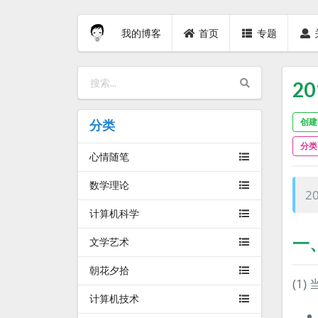
我的博客
首页
专题
2
创建时
分类
分类
心情随笔
数学理论
2
计算机科学
一
文学艺术
朝花夕拾
(1)
计算机技术