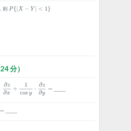
P
{
|
X
−
Y
|
<
1
}
，则
{
|
−
|
<
1
}
P
X
Y
24 分）
⋅
∂
z
∂
x
+
1
cos
y
⋅
∂
z
∂
y
=
1
∂
∂
z
z
⋅
+
⋅
=
_____
cos
∂
∂
y
y
x
=
=
_____