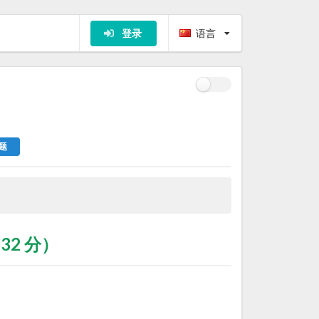
登录
语言
题
32 分）