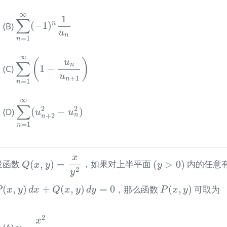
∑
n
=
1
∞
(
−
1
)
n
1
u
n
∞
1
∑
n
(B)
(
−
1
)
u
n
=
1
n
∑
n
=
1
∞
(
1
−
u
n
u
n
+
1
)
∞
(
)
u
∑
n
(C)
1
−
u
+
1
n
=
1
n
∑
n
=
1
∞
(
u
n
+
2
2
−
u
n
2
)
∞
∑
2
2
(D)
(
−
)
u
u
n
+
2
n
=
1
n
Q
(
x
,
y
)
=
x
y
2
(
y
>
0
)
x
 设函数
(
,
)
=
，如果对上半平面
(
>
0
)
内的任意
Q
x
y
y
2
y
(
x
,
y
)
d
x
+
Q
(
x
,
y
)
d
y
=
0
P
(
x
,
y
)
(
,
)
+
(
,
)
=
0
，那么函数
(
,
)
可取为
P
x
y
d
x
Q
x
y
d
y
P
x
y
y
−
x
2
y
3
2
x