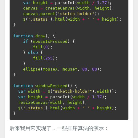
var
height
=
parseInt
(
width
/
1.77
);
canvas
=
createCanvas
(
width
,
height
);
canvas
.
parent
(
'sketch-holder'
);
$
(
'.status'
).
html
(
width
+
" "
+
height
);
}
function
draw
()
{
if
(
mouseIsPressed
)
{
fill
(
0
);
}
else
{
fill
(
255
);
}
ellipse
(
mouseX
,
mouseY
,
80
,
80
);
}
function
windowResized
()
{
var
width
=
$
(
"#sketch-holder"
).
width
();
var
height
=
parseInt
(
width
/
1.77
);
resizeCanvas
(
width
,
height
);
$
(
'.status'
).
html
(
width
+
" "
+
height
);
}
后来我用它实现了，一些排序算法的演示：