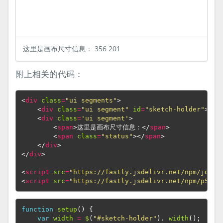
这里是画布尺寸信息：
356 201
附上相关的代码：
<
div
class
=
"ui segments"
>
<
div
class
=
"ui segment"
id
=
"sketch-holder"
></
d
<
div
class
=
'ui segment'
>
<
span
>
这里是画布尺寸信息：
</
span
>
<
span
class
=
"status"
></
span
>
</
div
>
</
div
>
<
script
src
=
"https://fastly.jsdelivr.net/npm/jquer
<
script
src
=
"https://fastly.jsdelivr.net/npm/p5@0.
function
setup
()
{
var
width
=
$
(
"#sketch-holder"
).
width
();