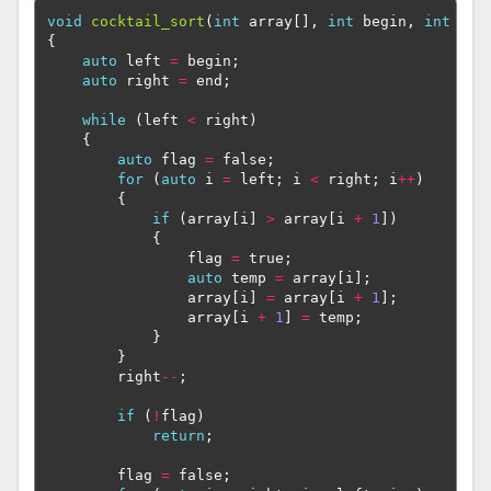
void
cocktail_sort
(
int
array
[],
int
begin
,
int
end
{
auto
left
=
begin
;
auto
right
=
end
;
while
(
left
<
right
)
{
auto
flag
=
false
;
for
(
auto
i
=
left
;
i
<
right
;
i
++
)
{
if
(
array
[
i
]
>
array
[
i
+
1
])
{
flag
=
true
;
auto
temp
=
array
[
i
];
array
[
i
]
=
array
[
i
+
1
];
array
[
i
+
1
]
=
temp
;
}
}
right
--
;
if
(
!
flag
)
return
;
flag
=
false
;