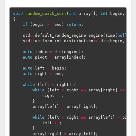
void
random_quick_sort
(
int
array
[],
int
begin
,
int
{
if
(
begin
>=
end
)
return
;
std
::
default_random_engine
engine
(
time
(
nullptr
std
::
uniform_int_distribution
<>
dis
(
begin
,
end
auto
index
=
dis
(
engine
);
auto
pivot
=
array
[
index
];
auto
left
=
begin
;
auto
right
=
end
;
while
(
left
<
right
)
{
while
(
left
<
right
&&
array
[
right
]
>=
piv
right
--
;
}
array
[
left
]
=
array
[
right
];
while
(
left
<
right
&&
array
[
left
]
<
pivot
left
++
;
}
array
[
right
]
=
array
[
left
];