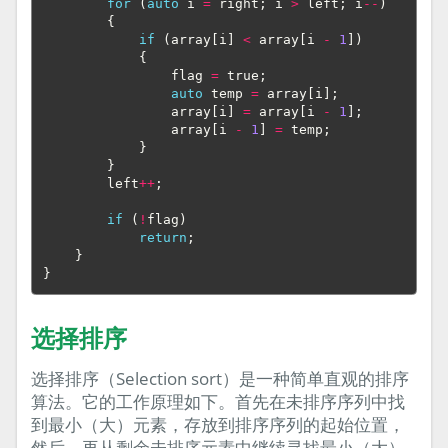
for
(
auto
i
=
right
;
i
>
left
;
i
--
)
{
if
(
array
[
i
]
<
array
[
i
-
1
])
{
flag
=
true
;
auto
temp
=
array
[
i
];
array
[
i
]
=
array
[
i
-
1
];
array
[
i
-
1
]
=
temp
;
}
}
left
++
;
if
(
!
flag
)
return
;
}
}
选择排序
选择排序（Selection sort）是一种简单直观的排序
算法。它的工作原理如下。首先在未排序序列中找
到最小（大）元素，存放到排序序列的起始位置，
然后，再从剩余未排序元素中继续寻找最小（大）