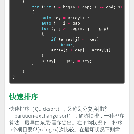
{
for
(
int
i
=
begin
+
gap
;
i
<=
end
;
i
++
)
{
auto
key
=
array
[
i
];
auto
j
=
i
-
gap
;
for
(;
j
>=
begin
;
j
-=
gap
)
{
if
(
array
[
j
]
<=
key
)
break
;
array
[
j
+
gap
]
=
array
[
j
];
}
array
[
j
+
gap
]
=
key
;
}
}
}
快速排序
快速排序（Quicksort），又称划分交换排序
（partition-exchange sort），简称快排，一种排序
算法，最早由东尼·霍尔提出。在平均状况下，排序
O
(
n
log
n
)
n个项目要
(
log
)
次比较。在最坏状况下则需
O
n
n
O
(
n
2
)