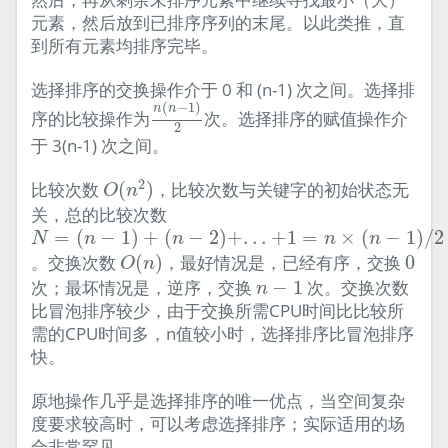
元素，然后放到已排序序列的末尾。以此类推，直
到所有元素均排序完毕。
选择排序的交换操作介于 0 和 (n-1) 次之间。选择排
n
(
n
−
1
)
2
(
−
1
)
n
n
序的比较操作为
次。选择排序的赋值操作介
2
于 3(n-1) 次之间。
O
(
n
2
)
2
比较次数
(
)
，比较次数与关键字的初始状态无
O
n
关，总的比较次数
N
=
(
n
−
1
)
+
(
n
−
2
)
+
.
.
.
+
1
=
n
×
(
n
−
1
)
/
2
=
(
−
1
)
+
(
−
2
)
+
.
.
.
+
1
=
×
(
−
1
)
/
2
N
n
n
n
n
O
(
n
)
0
。交换次数
(
)
，最好情况是，已经有序，交换
0
O
n
n
−
1
次；最坏情况是，逆序，交换
−
1
次。交换次数
n
比冒泡排序较少，由于交换所需CPU时间比比较所
需的CPU时间多，n值较小时，选择排序比冒泡排序
快。
原地操作几乎是选择排序的唯一优点，当空间复杂
度要求较高时，可以考虑选择排序；实际适用的场
合非常罕见。