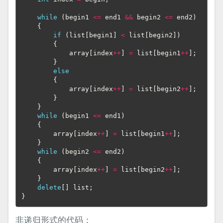
while
(
begin1
<=
end1
&&
begin2
<=
end2
)
{
if
(
list
[
begin1
]
<
list
[
begin2
])
{
array
[
index
++
]
=
list
[
begin1
++
];
}
else
{
array
[
index
++
]
=
list
[
begin2
++
];
}
}
while
(
begin1
<=
end1
)
{
array
[
index
++
]
=
list
[
begin1
++
];
}
while
(
begin2
<=
end2
)
{
array
[
index
++
]
=
list
[
begin2
++
];
}
delete
[]
list
;
}
非递归形式的代码：