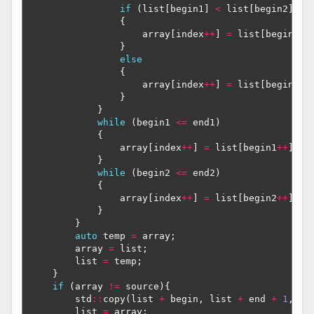
if
(
list
[
begin1
]
<
list
[
begin2
])
{
array
[
index
++
]
=
list
[
begin1
++
}
else
{
array
[
index
++
]
=
list
[
begin2
++
}
}
while
(
begin1
<=
end1
)
{
array
[
index
++
]
=
list
[
begin1
++
];
}
while
(
begin2
<=
end2
)
{
array
[
index
++
]
=
list
[
begin2
++
];
}
}
auto
temp
=
array
;
array
=
list
;
list
=
temp
;
}
if
(
array
!=
source
){
std
::
copy
(
list
+
begin
,
list
+
end
+
1
,
so
list
=
array
;