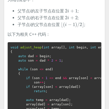
2
i
+
1
父节点i的左子节点在位置
2
+
1
;
i
2
i
+
2
父节点i的右子节点在位置
2
+
2
;
i
⌊
(
i
−
1
)
/
2
⌋
子节点i的父节点在位置
⌊
(
−
1
)
/
2
⌋
;
i
以下为相关 C++ 代码：
void
adjust_heap
(
int
array
[],
int
begin
,
int
end
)
{
auto
dad
=
begin
;
auto
son
=
dad
*
2
+
1
;
while
(
son
<=
end
)
{
if
(
son
+
1
<=
end
&&
array
[
son
]
<
array
[
s
son
++
;
if
(
array
[
son
]
<
array
[
dad
])
return
;
auto
temp
=
array
[
dad
];
array
[
dad
]
=
array
[
son
];
array
[
son
]
=
temp
;