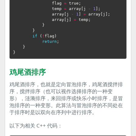
flag
=
true
;
temp
=
array
[
j
-
1
];
array
[
j
-
1
]
=
array
[
j
];
array
[
j
]
=
temp
;
}
}
if
(
!
flag
)
return
;
}
}
鸡尾酒排序
鸡尾酒排序，也就是定向冒泡排序，鸡尾酒搅拌排
序，搅拌排序（也可以视作选择排序的一种变
形），涟漪排序，来回排序或快乐小时排序，是冒
泡排序的一种变形。此算法与冒泡排序的不同处在
于排序时是以双向在序列中进行排序。
以下为相关 C++ 代码：