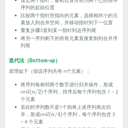
设定两个指针，最初位置分别为两个已经排序
序列的起始位置
比较两个指针所指向的元素，选择相对小的元
素放入到合并空间，并移动指针到下一位置
重复步骤3直到某一指针到达序列尾
将另一序列剩下的所有元素直接复制到合并序
列尾
迭代法（Bottom-up）
原理如下（假设序列共有 n个元素）：
将序列每相邻两个数字进行归并操作，形成
c
e
i
l
(
n
/
2
)
(
/
2
)
个序列，排序后每个序列包含 1 ~ 2
c
e
i
l
n
个元素
若此时序列数不是1个则将上述序列再次归
c
e
i
l
(
n
/
4
)
并，形成
(
/
4
)
个序列，每个序列包含 3
c
e
i
l
n
~ 4 个元素