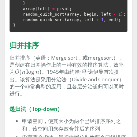
}
array
[
left
]
=
pivot
;
random_quick_sort
(
array
,
begin
,
left
-
1
);
random_quick_sort
(
array
,
left
+
1
,
end
);
}
归并排序
归并排序（英语：Merge sort，或mergesort），
是创建在归并操作上的一种有效的排序算法，效率
O
(
n
log
n
)
为
(
log
)
。1945年由约翰·冯·诺伊曼首次提
O
n
n
出。该算法是采用分治法（Divide and Conquer）
的一个非常典型的应用，且各层分治递归可以同时
进行。
递归法（Top-down）
申请空间，使其大小为两个已经排序序列之
和，该空间用来存放合并后的序列