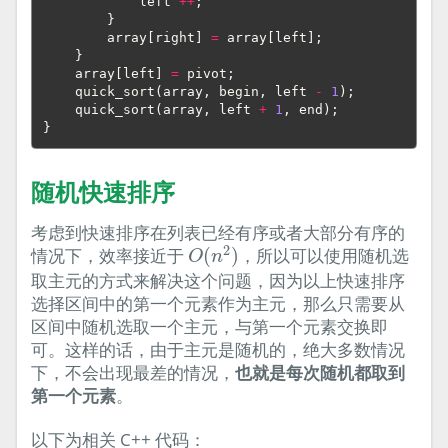
left
++
;
}
array
[
right
]
=
array
[
left
];
}
array
[
left
]
=
pivot
;
quick_sort
(
array
,
begin
,
left
-
1
);
quick_sort
(
array
,
left
+
1
,
end
);
}
随机快速排序
考虑到快速排序在列表已经有序或者大部分有序的
O
(
n
2
)
2
情况下，效率接近于
(
)
，所以可以使用随机选
O
n
取主元的方式来解决这个问题，因为以上快速排序
选择区间中的第一个元素作为主元，那么只需要从
区间中随机选取一个主元，与第一个元素交换即
可。这样的话，由于主元是随机的，绝大多数情况
下，不会出现最差的情况，
也就是每次随机都取到
第一个元素
。
以下为相关 C++ 代码：