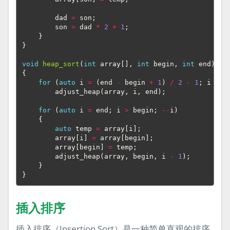
dad
=
son
;
son
=
dad
*
2
+
1
;
}
}
void
heap_sort
(
int
array
[],
int
begin
,
int
end
)
{
for
(
auto
i
=
(
end
-
begin
+
1
)
/
2
-
1
;
i
>=
adjust_heap
(
array
,
i
,
end
);
for
(
auto
i
=
end
;
i
>
begin
;
--
i
)
{
auto
temp
=
array
[
i
];
array
[
i
]
=
array
[
begin
];
array
[
begin
]
=
temp
;
adjust_heap
(
array
,
begin
,
i
-
1
);
}
}
插入排序
插入排序（Insertion Sort）是一种简单直观的排序