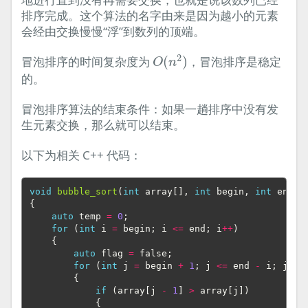
排序完成。这个算法的名字由来是因为越小的元素
会经由交换慢慢“浮”到数列的顶端。
O
(
n
2
)
2
冒泡排序的时间复杂度为
(
)
，冒泡排序是稳定
O
n
的。
冒泡排序算法的结束条件：如果一趟排序中没有发
生元素交换，那么就可以结束。
以下为相关 C++ 代码：
void
bubble_sort
(
int
array
[],
int
begin
,
int
end
)
{
auto
temp
=
0
;
for
(
int
i
=
begin
;
i
<=
end
;
i
++
)
{
auto
flag
=
false
;
for
(
int
j
=
begin
+
1
;
j
<=
end
-
i
;
j
++
)
{
if
(
array
[
j
-
1
]
>
array
[
j
])
{