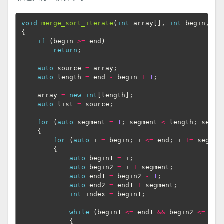
void
merge_sort_iterate
(
int
array
[],
int
begin
,
in
{
if
(
begin
>=
end
)
return
;
auto
source
=
array
;
auto
length
=
end
-
begin
+
1
;
array
=
new
int
[
length
];
auto
list
=
source
;
for
(
auto
segment
=
1
;
segment
<
length
;
segme
{
for
(
auto
i
=
begin
;
i
<=
end
;
i
+=
segmen
{
auto
begin1
=
i
;
auto
begin2
=
i
+
segment
;
auto
end1
=
begin2
-
1
;
auto
end2
=
end1
+
segment
;
int
index
=
begin1
;
while
(
begin1
<=
end1
&&
begin2
<=
end
{