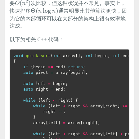
2
要
(
)
次比较，但这种状况并不常见。事实上，
O
n
Θ
(
n
log
n
)
快速排序
Θ
(
log
)
通常明显比其他算法更快，因
n
n
为它的内部循环可以在大部分的架构上很有效率地
达成。
以下为相关 C++ 代码：
void
quick_sort
(
int
array
[],
int
begin
,
int
end
)
{
if
(
begin
>=
end
)
return
;
auto
pivot
=
array
[
begin
];
auto
left
=
begin
;
auto
right
=
end
;
while
(
left
<
right
)
{
while
(
left
<
right
&&
array
[
right
]
>=
piv
right
--
;
}
array
[
left
]
=
array
[
right
];
while
(
left
<
right
&&
array
[
left
]
<
pivot