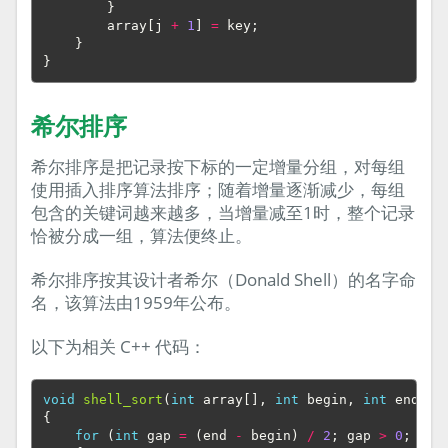
}
array
[
j
+
1
]
=
key
;
}
}
希尔排序
希尔排序是把记录按下标的一定增量分组，对每组
使用插入排序算法排序；随着增量逐渐减少，每组
包含的关键词越来越多，当增量减至1时，整个记录
恰被分成一组，算法便终止。
希尔排序按其设计者希尔（Donald Shell）的名字命
名，该算法由1959年公布。
以下为相关 C++ 代码：
void
shell_sort
(
int
array
[],
int
begin
,
int
end
)
{
for
(
int
gap
=
(
end
-
begin
)
/
2
;
gap
>
0
;
gap