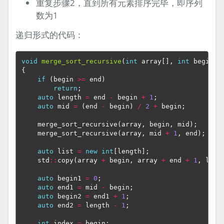
重复步骤2，直到所有元素排序完毕，即序列
数为1
递归形式的代码：
void
merge_sort_recursive
(
int
array
[],
int
begin
,
{
if
(
begin
>=
end
)
return
;
auto
length
=
end
-
begin
+
1
;
auto
mid
=
(
end
-
begin
)
/
2
+
begin
;
merge_sort_recursive
(
array
,
begin
,
mid
);
merge_sort_recursive
(
array
,
mid
+
1
,
end
);
auto
list
=
new
int
[
length
];
std
::
copy
(
array
+
begin
,
array
+
end
+
1
,
list
auto
begin1
=
0
;
auto
end1
=
mid
-
begin
;
auto
begin2
=
end1
+
1
;
auto
end2
=
length
-
1
;
int
index
=
begin
;