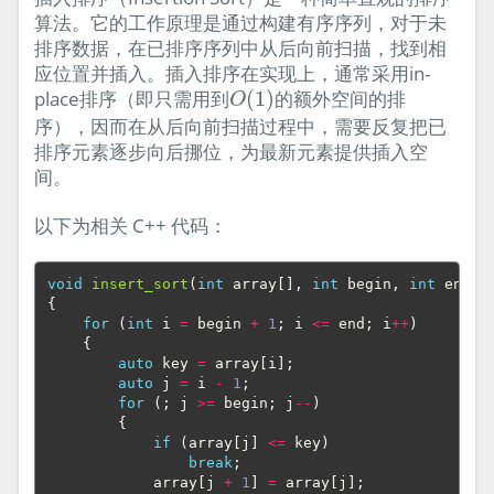
算法。它的工作原理是通过构建有序序列，对于未
排序数据，在已排序序列中从后向前扫描，找到相
应位置并插入。插入排序在实现上，通常采用in-
O
(
1
)
place排序（即只需用到
(
1
)
的额外空间的排
O
序），因而在从后向前扫描过程中，需要反复把已
排序元素逐步向后挪位，为最新元素提供插入空
间。
以下为相关 C++ 代码：
void
insert_sort
(
int
array
[],
int
begin
,
int
end
)
{
for
(
int
i
=
begin
+
1
;
i
<=
end
;
i
++
)
{
auto
key
=
array
[
i
];
auto
j
=
i
-
1
;
for
(;
j
>=
begin
;
j
--
)
{
if
(
array
[
j
]
<=
key
)
break
;
array
[
j
+
1
]
=
array
[
j
];