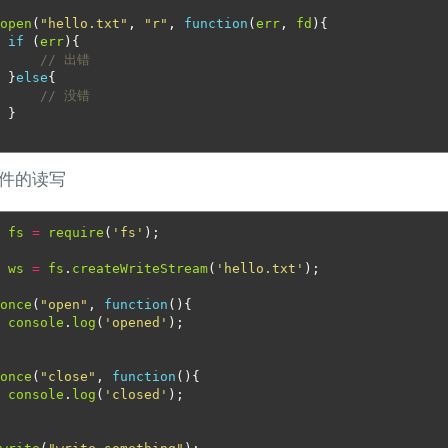
.
open
(
"hello.txt"
,
"r"
,
function
(
err
,
fd
){
if
(
err
){
// 出错
}
else
{
// 没错
}
件的读写
r
fs
=
require
(
'fs'
);
r
ws
=
fs
.
createWriteStream
(
'hello.txt'
);
.
once
(
"open"
,
function
(){
console
.
log
(
'opened'
);
.
once
(
"close"
,
function
(){
console
.
log
(
'closed'
);