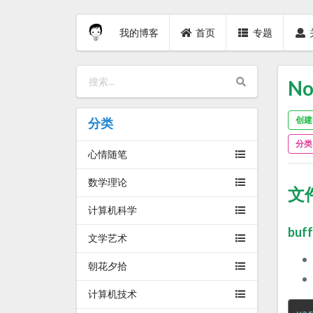
我的博客
首页
专题
No
创建时
分类
分类
心情随笔
数学理论
文
计算机科学
buf
文学艺术
朝花夕拾
计算机技术