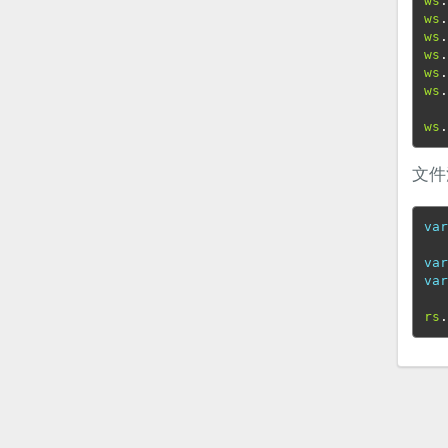
ws
ws
ws
ws
ws
ws
ws
文件
va
va
va
rs