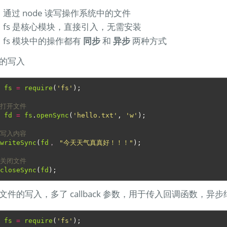
通过 node 读写操作系统中的文件
fs 是核心模块，直接引入，无需安装
fs 模块中的操作都有
同步
和
异步
两种方式
的写入
r
fs
=
require
(
'fs'
);
 打开文件
r
fd
=
fs
.
openSync
(
'hello.txt'
,
'w'
);
 写入内容
.
writeSync
(
fd
，
"今天天气真真好！！！"
);
 关闭文件
.
closeSync
(
fd
);
文件的写入，多了 callback 参数，用于传入回调函数，
r
fs
=
require
(
'fs'
);