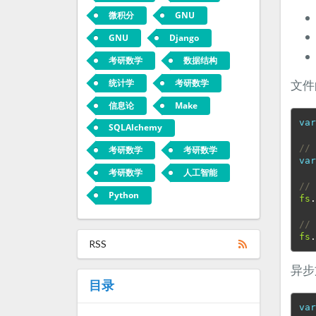
微积分
GNU
GNU
Django
考研数学
数据结构
统计学
考研数学
文件
信息论
Make
va
SQLAlchemy
//
考研数学
考研数学
va
考研数学
人工智能
//
Python
fs
//
fs
RSS
异步
目录
va