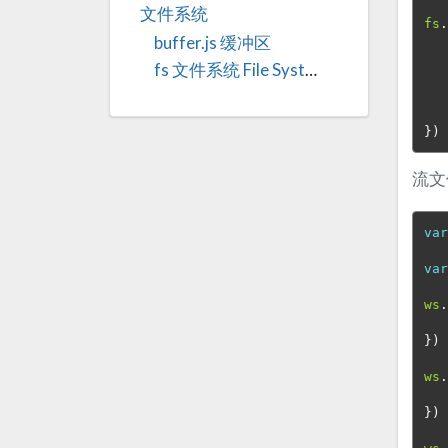
文件系统
fs
buffer.js 缓冲区
fs 文件系统 File System
})
流文
va
va
ws
})
ws
})