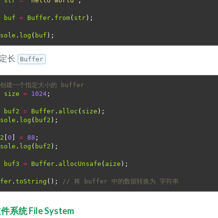
r
str
=
"hello world"
;
r
buf
=
Buffer
.
from
(
str
);
nsole
.
log
(
buf
);
建定长
Buffer
 创建一个指定大小的 buffer 
r
size
=
1024
;
r
buf2
=
Buffer
.
alloc
(
size
);
nsole
.
log
(
buf2
);
f2
[
0
]
=
88
;
nsole
.
log
(
buf2
);
r
buf3
=
Buffer
.
allocUnsafe
(
aize
);
ffer
.
toString
();
// 将 buffer 中的数据转换为 字符串
文件系统 File System