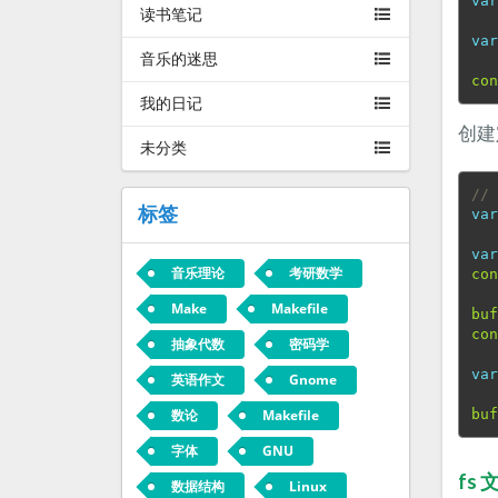
va
读书笔记
va
音乐的迷思
co
我的日记
创
未分类
//
标签
va
va
音乐理论
考研数学
co
Make
Makefile
bu
co
抽象代数
密码学
va
英语作文
Gnome
数论
Makefile
bu
字体
GNU
fs 
数据结构
Linux