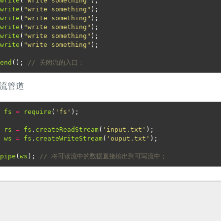
.
write
(
"write something"
);
.
write
(
"write something"
);
.
write
(
"write something"
);
.
write
(
"write something"
);
.
write
(
"write something"
);
.
write
(
"write something"
);
.
end
();
// 关闭流的入口；
流管道
r
fs
=
require
(
'fs'
);
r
rs
=
fs
.
createReadStream
(
'input.txt'
);
r
ws
=
fs
.
createWriteStream
(
'ouput.txt'
);
.
pipe
(
ws
);
// 将可读流中的数据直接输出到可写流中；