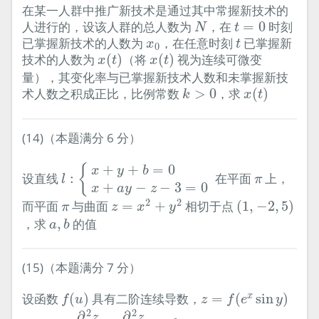
在某一人群中推广新技术是通过其中常握新技术的
N
t
=
0
人进行的，设该人群的总人数为
，在
=
0
时刻
N
t
t
x
0
已掌握新技术的人数为
，在任意时刻
已掌握新
x
t
0
x
(
t
)
x
(
t
)
技术的人数为
(
)
（将
(
)
视为连续可微变
x
t
x
t
量），其变化率与已掌握新技术人数和未掌握新技
x
(
t
)
k
>
0
术人数之积成正比，比例常数
>
0
，求
(
)
k
x
t
(14)（本题满分 6 分）
l
:
{
x
+
y
+
b
=
0
x
+
a
y
−
z
−
3
=
0
+
+
=
0
{
x
y
b
π
设直线
:
在平面
上，
l
π
+
−
−
3
=
0
x
a
y
z
z
=
x
2
+
y
2
(
1
,
−
2
,
5
)
π
2
2
而平面
与曲面
=
+
相切于点
(
1
,
−
2
,
5
)
π
z
x
y
a
,
b
，求
,
的值
a
b
(15)（本题满分 7 分）
f
(
u
)
z
=
f
(
e
x
sin
y
)
设函数
(
)
具有二阶连续导数，
=
(
sin
)
x
f
u
z
f
e
y
∂
2
z
∂
x
2
+
∂
2
z
∂
y
2
=
e
2
x
z
2
2
∂
∂
z
z