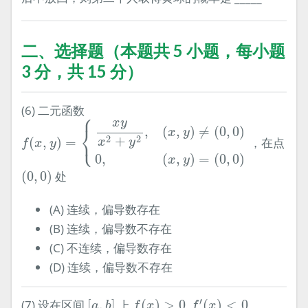
二、选择题（本题共 5 小题，每小题
3 分，共 15 分）
(6) 二元函数
⎧
f
(
x
,
y
)
=
{
x
y
x
2
+
y
2
,
(
x
,
y
)
≠
(
0
,
0
)
0
,
(
x
,
y
)
=
(
0
,
0
)
x
y
⎨
,
(
,
)
≠
(
0
,
0
)
x
y
⎩
2
2
+
(
,
)
=
，在点
x
y
f
x
y
0
,
(
,
)
=
(
0
,
0
)
x
y
(
0
,
0
)
(
0
,
0
)
处
(A) 连续，偏导数存在
(B) 连续，偏导数不存在
(C) 不连续，偏导数存在
(D) 连续，偏导数不存在
[
a
,
b
]
f
(
x
)
>
0
f
′
(
x
)
<
0
′
(7) 设在区间
[
,
]
上
(
)
>
0
,
(
)
<
0
,
a
b
f
x
f
x