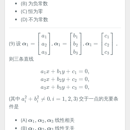
(B) 为负常数
(C) 恒为零
(D) 不为常数
α
1
=
[
a
1
a
2
a
3
]
α
1
=
[
b
1
b
2
b
3
α
]
1
=
[
c
1
c
2
c
3
]
⎡
⎤
⎡
⎤
⎡
⎤
a
b
c
1
1
1
⎢
⎥
⎢
⎥
⎢
⎥
(9) 设
=
,
=
,
=
，
⎣
⎦
⎣
⎦
⎣
⎦
α
α
α
a
b
c
1
1
1
2
2
2
a
b
c
3
3
3
则三条直线
a
1
x
+
b
1
y
+
c
1
=
0
,
a
2
x
+
b
2
y
+
c
2
=
0
,
a
3
x
+
+
=
0
,
a
x
b
y
c
1
1
1
+
+
=
0
,
a
x
b
y
c
2
2
2
+
+
=
0
,
a
x
b
y
c
3
3
3
a
i
2
+
b
i
2
≠
0
i
=
1
,
2
,
3
2
2
(其中
+
≠
0
,
=
1
,
2
,
3
) 交于一点的充要条
a
b
i
i
i
件是
α
1
,
α
2
,
α
3
(A)
,
,
线性相关
α
α
α
1
2
3
α
1
,
α
2
,
α
3
(B)
,
,
线性无关
α
α
α
1
2
3