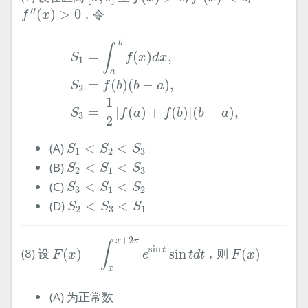
f
″
(
x
)
>
0
′′
(
)
>
0
，令
f
x
S
1
=
∫
a
b
f
(
x
)
d
x
,
S
2
=
f
(
b
)
(
b
−
a
)
,
S
3
=
1
2
[
f
(
a
)
+
f
b
∫
=
(
)
,
S
f
x
d
x
1
a
=
(
)
(
−
)
,
S
f
b
b
a
2
1
=
[
(
)
+
(
)
]
(
−
)
,
S
f
a
f
b
b
a
3
2
S
1
<
S
2
<
S
3
(A)
<
<
S
S
S
1
2
3
S
2
<
S
1
<
S
3
(B)
<
<
S
S
S
2
1
3
S
3
<
S
1
<
S
2
(C)
<
<
S
S
S
3
1
2
S
2
<
S
3
<
S
1
(D)
<
<
S
S
S
2
3
1
F
(
x
)
=
∫
x
x
+
2
π
e
sin
t
sin
t
d
t
+
2
x
π
F
(
x
)
∫
sin
t
(8) 设
(
)
=
sin
，则
(
)
F
x
e
t
d
t
F
x
x
(A) 为正常数