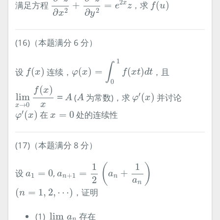
f
(
u
)
2
x
满足方程
+
=
，求
(
)
e
z
f
u
2
2
∂
∂
y
x
(16)（本题满分 6 分）
φ
(
x
)
=
∫
0
1
f
(
x
t
)
d
t
1
f
(
x
)
∫
设
(
)
连续，
(
)
=
(
)
，且
f
x
φ
x
f
x
t
d
t
0
lim
x
→
0
f
(
x
)
x
＝
A
(
)
f
x
A
φ
′
(
x
)
′
lim
＝
(
为常数)，求
(
)
并讨论
A
A
φ
x
x
→
0
x
φ
′
(
x
)
x
=
0
′
(
)
在
=
0
处的连续性
φ
x
x
(17)（本题满分 8 分）
a
n
+
1
=
1
2
(
a
n
+
1
a
n
)
1
1
(
)
a
1
=
0
设
=
0
,
=
+
a
a
a
1
+
1
n
n
2
a
n
(
n
=
1
,
2
,
⋯
)
(
=
1
,
2
,
⋯
)
，证明
n
lim
x
→
∞
a
n
(1)
lim
存在
a
n