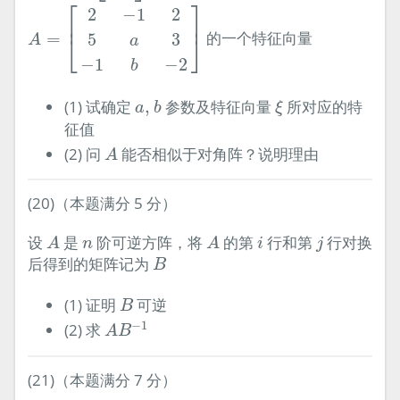
A
=
[
2
−
1
2
5
a
3
−
1
b
−
2
]
⎡
⎤
2
−
1
2
⎢
⎥
=
的一个特征向量
5
3
⎣
⎦
A
a
−
1
−
2
b
ξ
a
,
b
(1) 试确定
,
参数及特征向量
所对应的特
a
b
ξ
征值
A
(2) 问
能否相似于对角阵？说明理由
A
(20)（本题满分 5 分）
A
A
i
j
n
设
是
阶可逆方阵，将
的第
行和第
行对换
A
n
A
i
j
B
后得到的矩阵记为
B
B
(1) 证明
可逆
B
A
B
−
1
−
1
(2) 求
A
B
(21)（本题满分 7 分）