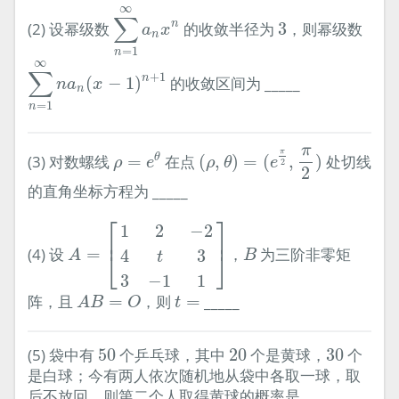
∑
n
=
1
∞
a
n
x
n
∞
3
∑
n
(2) 设幂级数
的收敛半径为
3
，则幂级数
a
x
n
=
1
n
∑
n
=
1
∞
n
a
n
(
x
−
1
)
n
+
1
∞
∑
+
1
n
(
−
1
)
的收敛区间为 _____
n
a
x
n
=
1
n
(
ρ
,
θ
)
=
(
e
π
2
,
π
2
)
ρ
=
e
θ
π
π
(3) 对数螺线
=
在点
(
,
)
=
(
,
)
处切线
θ
ρ
e
ρ
θ
e
2
2
的直角坐标方程为 _____
A
=
[
1
2
−
2
4
t
3
3
−
1
1
]
⎡
⎤
1
2
−
2
⎢
⎥
B
(4) 设
=
，
为三阶非零矩
4
3
⎣
⎦
A
B
t
3
−
1
1
A
B
=
O
t
=
阵，且
=
，则
=
_____
A
B
O
t
50
20
30
(5) 袋中有
50
个乒乓球，其中
20
个是黄球，
30
个
是白球；今有两人依次随机地从袋中各取一球，取
后不放回，则第二个人取得黄球的概率是 _____