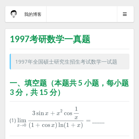
我的博客
1997考研数学一真题
1997年全国硕士研究生招生考试数学一试题
一、填空题（本题共 5 小题，每小题
3 分，共 15 分）
lim
x
→
0
3
sin
x
+
x
2
cos
1
x
(
1
+
cos
x
)
ln
(
1
+
x
)
=
1
2
3
sin
+
cos
x
x
x
(1)
lim
=
_____
(
1
+
cos
)
ln
(
1
+
)
x
x
→
0
x