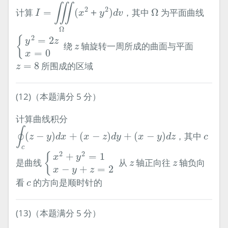
I
=
∭
Ω
(
x
2
＋
y
2
)
d
v
Ω
∭
2
2
计算
=
(
＋
)
，其中
Ω
为平面曲线
I
x
y
d
v
Ω
{
y
2
=
2
z
x
=
0
2
{
=
2
y
z
z
绕
轴旋转一周所成的曲面与平面
z
=
0
x
z
=
8
=
8
所围成的区域
z
(12)（本题满分 5 分）
计算曲线积分
∮
c
(
z
−
y
)
d
x
+
(
x
−
z
)
d
y
+
(
x
−
y
)
d
z
∮
c
(
−
)
+
(
−
)
+
(
−
)
，其中
z
y
d
x
x
z
d
y
x
y
d
z
c
{
x
2
+
y
2
=
1
x
−
y
+
z
=
2
c
2
2
+
=
1
{
x
y
z
z
是曲线
从
轴正向往
轴负向
z
z
−
+
=
2
x
y
z
c
看
的方向是顺时针的
c
(13)（本题满分 5 分）