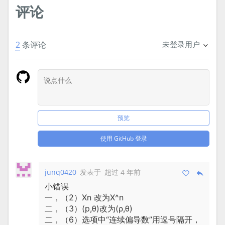
评论
2
条评论
未登录用户
预览
使用 GitHub 登录
junq0420
发表于
超过 4 年前
小错误
一，（2）Xn 改为X^n
二，（3）(p,θ)改为(ρ,θ)
二，（6）选项中“连续偏导数”用逗号隔开，