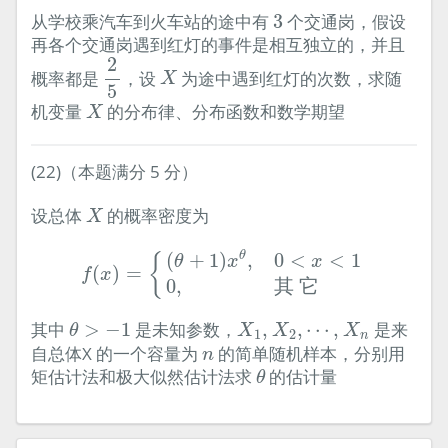
3
从学校乘汽车到火车站的途中有
3
个交通岗，假设
再各个交通岗遇到红灯的事件是相互独立的，并且
2
5
2
X
概率都是
，设
为途中遇到红灯的次数，求随
X
5
X
机变量
的分布律、分布函数和数学期望
X
(22)（本题满分 5 分）
X
设总体
的概率密度为
X
f
(
x
)
=
{
(
θ
+
1
)
x
θ
,
0
<
x
<
1
0
,
其
它
(
+
1
)
,
0
<
<
1
θ
{
θ
x
x
(
)
=
f
x
0
,
其
它
θ
>
−
1
X
1
,
X
2
,
⋯
,
X
n
其中
>
−
1
是未知参数，
,
,
⋯
,
是来
θ
X
X
X
1
2
n
n
自总体X 的一个容量为
的简单随机样本，分别用
n
θ
矩估计法和极大似然估计法求
的估计量
θ