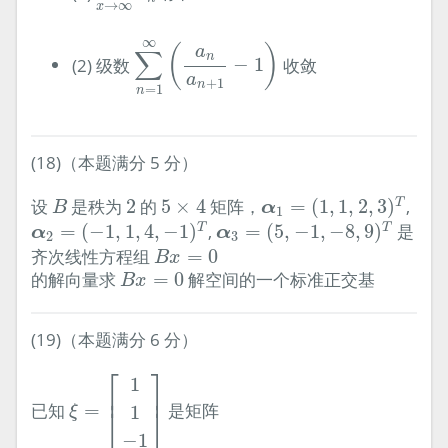
→
∞
x
∑
n
=
1
∞
(
a
n
a
n
+
1
−
1
)
∞
(
)
a
∑
n
(2) 级数
−
1
收敛
a
+
1
n
=
1
n
(18)（本题满分 5 分）
α
1
=
(
1
,
1
,
2
,
3
)
T
B
2
5
×
4
设
是秩为
2
的
5
×
4
矩阵，
=
(
1
,
1
,
2
,
3
)
,
T
α
B
1
α
2
=
(
−
1
,
1
,
4
,
−
1
)
T
α
3
=
(
5
,
−
1
,
−
8
,
9
)
T
=
(
−
1
,
1
,
4
,
−
1
)
,
=
(
5
,
−
1
,
−
8
,
9
)
是
T
T
α
α
2
3
B
x
=
0
齐次线性方程组
=
0
B
x
B
x
=
0
的解向量求
=
0
解空间的一个标准正交基
B
x
(19)（本题满分 6 分）
ξ
=
[
1
1
−
1
]
⎡
⎤
1
⎢
⎥
已知
=
是矩阵
1
⎣
⎦
ξ
−
1