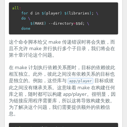
all
:
for
 d in 
$(
player
)
$(
libraries
)
;
\
do
\
$(
MAKE
)
 --directory
=
$$
d
;
\
done
这个命令脚本给父 make 传递错误时将会失败，而
且不允许 make 并行执行多个子目录，我们将会在
第十章讨论这个问题。
在 make 计划执行依赖关系图时，目标的依赖彼此
相互独立。此外，彼此之间没有依赖关系的目标也
是独立的。例如，这些库与
目标或彼
app/player
此之间没有继承关系。这意味着 make 在构建任何
库之前，随时都可以构建 app/player。很明显，因
为链接应用程序需要库，所以这将导致构建失败。
为了解决这个问题，我们需要提供额外的依赖信
息。