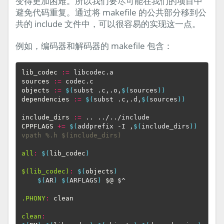
变得更加困难。所以我们要尽可能在我们的项目中
避免代码重复。通过将 makefile 的公共部分移到公
共的 include 文件中，可以很容易的实现这一点。
例如，编码器和解码器的 makefile 包含：
lib_codec
:=
sources
:=
objects
:=
$(
subst .c,.o,
$(
sources
))
dependencies
:=
$(
subst .c,.d,
$(
sources
))
include_dirs
:=
CPPFLAGS
+=
$(
addprefix -I ,
$(
include_dirs
))
vpath %.h $(include_dirs)
all
:
$(
lib_codec
)
$(lib_codec)
:
$(
objects
)
$(
AR
)
$(
ARFLAGS
)
$@
 $^

.PHONY
:
clean
clean
: