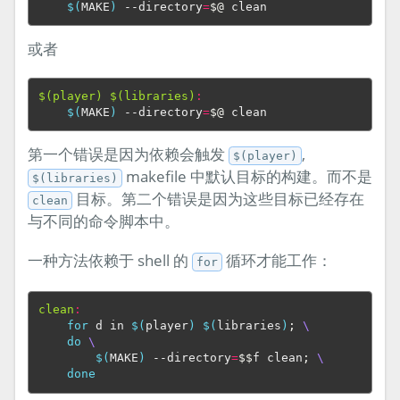
$(
MAKE
)
 --directory
=
$@
或者
$(player) $(libraries)
:
$(
MAKE
)
 --directory
=
$@
第一个错误是因为依赖会触发
,
$(player)
makefile 中默认目标的构建。而不是
$(libraries)
目标。第二个错误是因为这些目标已经存在
clean
与不同的命令脚本中。
一种方法依赖于 shell 的
循环才能工作：
for
clean
:
for
 d in 
$(
player
)
$(
libraries
)
;
\
do
\
$(
MAKE
)
 --directory
=
$$
f clean
;
\
done