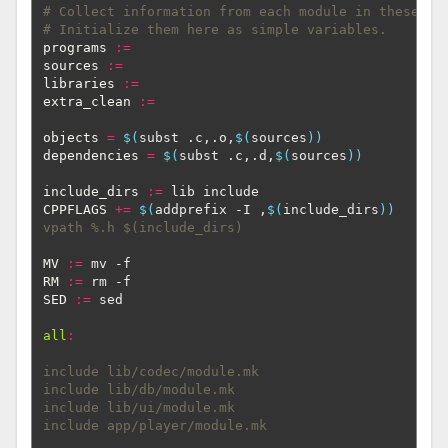
# Collect information from each module in these fo
# Initialize them here as simple variables.
programs
:=
sources
:=
libraries
:=
extra_clean
:=
objects
=
$(
subst .c,.o,
$(
sources
))
dependencies
=
$(
subst .c,.d,
$(
sources
))
include_dirs
:=
CPPFLAGS
+=
$(
addprefix -I ,
$(
include_dirs
))
vpath %.h $(include_dirs)
MV
:=
RM
:=
SED
:=
 sed

all
:
include lib/codec/module.mk
include lib/db/module.mk
include lib/ui/module.mk
include app/player/module.mk