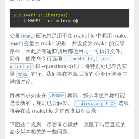
$(player) $(libraries)
:
$(
MAKE
)
 --directory
=
$@
变量
应该总是用于在 makefile 中调用 make.
MAKE
变量由 make 识别，并设置为 make 的实际
MAKE
路径，因此所有递归调用都使用同一可执行文件。
同样，使用命令行选项
,
--touch(-t)
-just-
和 –question(-q) 时，将特别处理表含变
print(-n)
量
的行。我们将在本章后面的 命令行选项 中
MAKE
详细讨论。
目标目录如果在
标识，那么即使目标可能
.PHONY
是最新的，规则也会触发。
选项
--directory (-C)
将会在读 makefile 之前改变目标目录。
下面这个规则，尽管有点微妙，克服了与更直接的
命令脚本相关的一些问题。