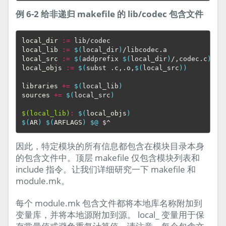
例 6-2 给非递归 makefile 的 lib/codec 包含文件
local_dir
:=
local_lib
:=
$(
local_dir
)
local_src
:=
$(
addprefix 
$(
local_dir
)
/,codec.c
)
local_objs
:=
$(
subst .c,.o,
$(
local_src
))
libraries
+=
$(
local_lib
)
sources
+=
$(
local_src
)
$(local_lib)
:
$(
local_objs
)
$(
AR
)
$(
ARFLAGS
)
$@
$^
因此，特定模块的所有信息都包含在模块目录本身
的包含文件中。顶层 makefile 仅包含模块列表和
include 指令。让我们详细研究一下 makefile 和
module.mk。
每个 module.mk 包含文件都将本地库名称附加到
变量库，并将本地源附加到源。 local_ 变量用于保