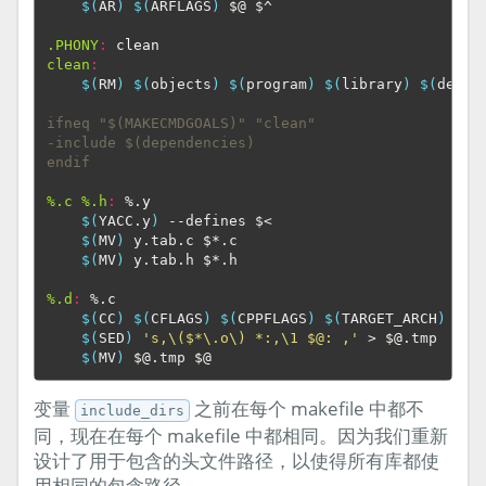
$(
AR
)
$(
ARFLAGS
)
$@
 $^

.PHONY
:
clean
clean
:
$(
RM
)
$(
objects
)
$(
program
)
$(
library
)
$(
depen
ifneq "$(MAKECMDGOALS)" "clean"
-include $(dependencies)
endif
%.c %.h
:
 %.
y
$(
YACC.y
)
 --defines $<

$(
MV
)
 y.tab.c 
$*
.c

$(
MV
)
 y.tab.h 
$*
.h

%.d
:
 %.
c
$(
CC
)
$(
CFLAGS
)
$(
CPPFLAGS
)
$(
TARGET_ARCH
)
 -M 
$(
SED
)
's,\($*\.o\) *:,\1 $@: ,'
 > 
$@
.tmp

$(
MV
)
$@
.tmp 
$@
变量
之前在每个 makefile 中都不
include_dirs
同，现在在每个 makefile 中都相同。因为我们重新
设计了用于包含的头文件路径，以使得所有库都使
用相同的包含路径。