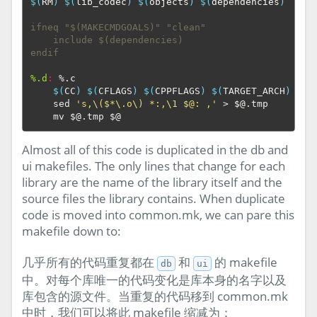
$(
RM
)
$(
lib_codec
)
$(
objects
)
$(
dependencies
)
ifneq "$(MAKECMDGOALS)" "clean"
    include $(dependencies)
endif
%.d
:
 %.
c
$(
CC
)
$(
CFLAGS
)
$(
CPPFLAGS
)
$(
TARGET_ARCH
)
 -M 
    sed 
's,\($*\.o\) *:,\1 $@: ,'
 > 
$@
.tmp

    mv 
$@
.tmp 
$@
Almost all of this code is duplicated in the db and
ui makefiles. The only lines that change for each
library are the name of the library itself and the
source files the library contains. When duplicate
code is moved into common.mk, we can pare this
makefile down to:
几乎所有的代码重复都在
和
的 makefile
db
ui
中。对每个库唯一的代码变化是库本身的名字以及
库包含的源文件。当重复的代码移到 common.mk
中时，我们可以将此 makefile 缩减为：