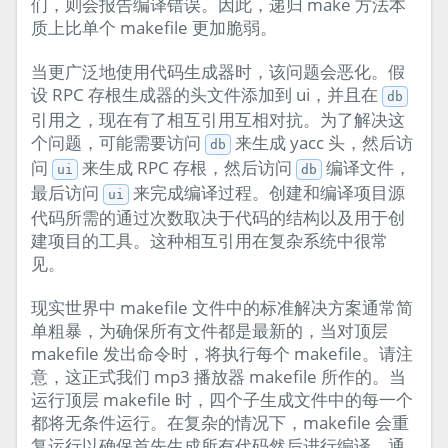
们，则会报告编译错误。因此，递归 make 方法本
质上比单个 makefile 更加脆弱。
当更广泛地使用代码生成器时，该问题会恶化。假
设 RPC 存根生成器的头文件添加到 ui，并且在
db
引用之，现在有了相互引用互相对抗。为了解决这
个问题，可能需要访问
来生成 yacc 头，然后访
db
问
来生成 RPC 存根，然后访问
编译文件，
ui
db
最后访问
来完成编译过程。创建和编译项目源
ui
代码所需的通过次数取决于代码的结构以及用于创
建项目的工具。这种相互引用在复杂系统中很常
见。
现实世界中 makefile 文件中的标准解决方案通常简
单粗暴，为确保所有文件都是最新的，当对顶层
makefile 发出命令时，将执行每个 makefile。请注
意，这正式我们 mp3 播放器 makefile 所作的。当
运行顶层 makefile 时，四个子生成文件中的每一个
都将无条件运行。在复杂的情况下，makefile 会重
复运行以确保首先生成所有代码然后进行编译。通