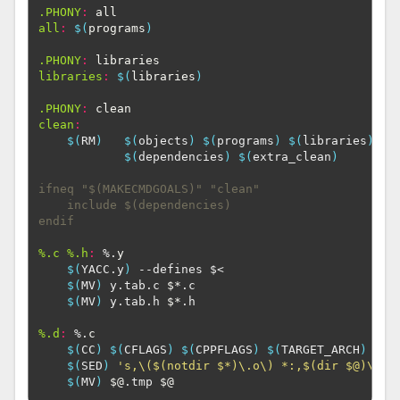
.PHONY
:
all
all
:
$(
programs
)
.PHONY
:
libraries
libraries
:
$(
libraries
)
.PHONY
:
clean
clean
:
$(
RM
)
$(
objects
)
$(
programs
)
$(
libraries
)
\
$(
dependencies
)
$(
extra_clean
)
ifneq "$(MAKECMDGOALS)" "clean"
    include $(dependencies)
endif
%.c %.h
:
 %.
y
$(
YACC.y
)
 --defines $<

$(
MV
)
 y.tab.c 
$*
.c

$(
MV
)
 y.tab.h 
$*
.h

%.d
:
 %.
c
$(
CC
)
$(
CFLAGS
)
$(
CPPFLAGS
)
$(
TARGET_ARCH
)
 -M 
$(
SED
)
's,\($(notdir $*)\.o\) *:,$(dir $@)\1 $
$(
MV
)
$@
.tmp 
$@