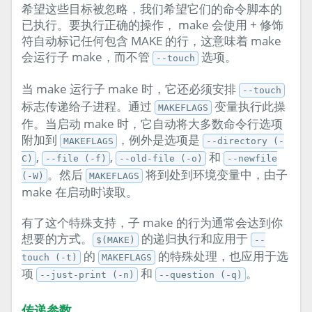
希望这些目标被忽略，我们希望它们的命令脚本的
已执行。要执行正确的操作， make 会使用 + 修饰
符自动标记任何包含 MAKE 的行，这意味着 make
会运行子 make，而不管
选项。
--touch
当 make 运行子 make 时，它还必须安排
--touch
标志传递给子进程。通过
变量执行此操
MAKEFLAGS
作。当启动 make 时，它自动将大多数命令行选项
附加到
，例外是选项是
MAKEFLAGS
--directory (-
,
,
和
C)
--file (-f)
--old-file (-o)
--newfile
。然后
将到处到环境变量中，由子
(-W)
MAKEFLAGS
make 在启动时读取。
有了这个特殊支持，子 make 的行为通常会达到你
想要的方式。
的递归执行和应用于
$(MAKE)
--
的
的特殊处理，也应用于选
touch (-t)
MAKEFLAGS
项
和
。
--just-print (-n)
--question (-q)
传递参数