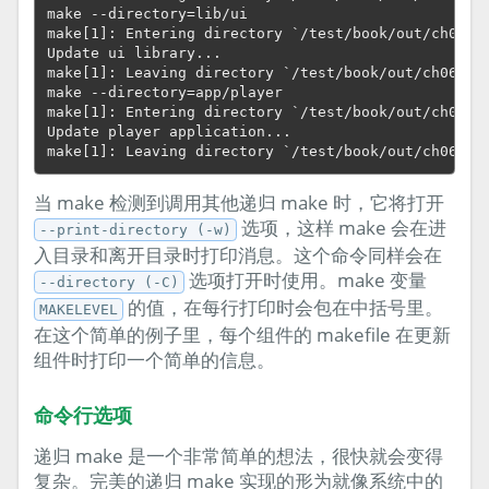
make --directory=lib/ui

make[1]: Entering directory `/test/book/out/ch06-si
Update ui library...

make[1]: Leaving directory `/test/book/out/ch06-sim
make --directory=app/player

make[1]: Entering directory `/test/book/out/ch06-si
Update player application...

当 make 检测到调用其他递归 make 时，它将打开
选项，这样 make 会在进
--print-directory (-w)
入目录和离开目录时打印消息。这个命令同样会在
选项打开时使用。make 变量
--directory (-C)
的值，在每行打印时会包在中括号里。
MAKELEVEL
在这个简单的例子里，每个组件的 makefile 在更新
组件时打印一个简单的信息。
命令行选项
递归 make 是一个非常简单的想法，很快就会变得
复杂。完美的递归 make 实现的形为就像系统中的