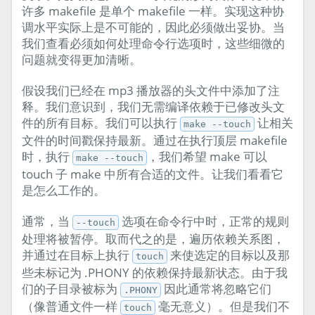
许多 makefile 是单个 makefile 一样。实现这种协
调水平实际上是不可能的，因此必须做出妥协。当
我们查看必须如何处理命令行选项时，这些细微的
问题就变得更加清晰。
假设我们已经在 mp3 播放器的头文件中添加了注
释。我们意识到，我们无需编译依赖于已修改头文
件的所有目标。我们可以执行
让相关
make --touch
文件的时间戳保持最新。通过在执行顶层 makefile
时，执行
，我们希望 make 可以
make --touch
touch 子 make 中所有合适的文件。让我们看看它
是怎么工作的。
通常，当
选项在命令行中时，正常的规则
--touch
处理将被暂停。取而代之的是，遍历依赖关系图，
并通过在目标上执行
来使选定的目标以及那
touch
些未标记为 .PHONY 的依赖保持最新状态。由于我
们的子目录被标为
因此通常将忽略它们
.PHONY
（像普通文件一样
毫无意义）。但是我们不
touch