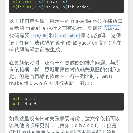
$(player)
:
$(
libraries
)
$(lib_ui)
:
$(
lib_db
)
$(
lib_codec
)
这里我们声明库子目录中的 makefile 必须在播放器
目录的 makefile 执行之前被执行。类似的
lib/ui
代码需要
和
库才能编译。这保
lib/db
lib/codec
证了任何生成代码的操作 (例如 yacc/lex 文件) 将在
ui 代码编译之前被生成。
在更新依赖时，还有一个更微妙的排序问题。与所
有依赖项一样，更新顺序由对依赖关系图的分析确
定。但是当目标的依赖在一行中列出时， GNU
make 就会从左向右进行更新。例如：
all
:
a
b
c
all
:
d
e
f
如果这里没有依赖关系需要考虑，这六个依赖可以
以其他的顺序更新，（例如：d b a c e f），但是
GNU make 使用从左向右的顺序更新单行上的目