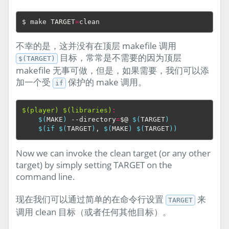
$ make 
TARGET
=
不幸的是，这并没有在顶层 makefile 调用
目标，常常是不需要的因为顶层
$(TARGET)
makefile 无事可做，但是，如果需要，我们可以添
加一个受
保护的 make 调用。
if
$(player) $(libraries)
:
$(
MAKE
)
 --directory
=
$@
$(
TARGET
)
$(if
$(
TARGET
)
, 
$(
MAKE
)
$(
TARGET
))
Now we can invoke the clean target (or any other
target) by simply setting TARGET on the
command line.
现在我们可以通过简单的在命令行设置
来
TARGET
调用 clean 目标（或者任何其他目标）。