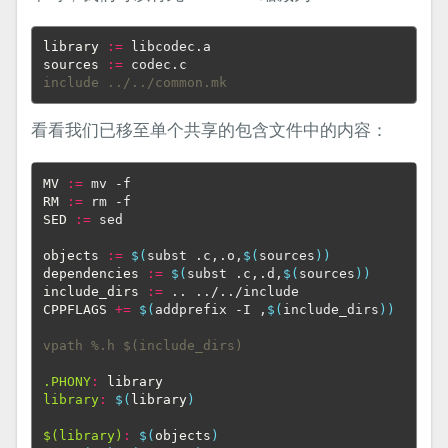
library
:=
sources
:=
include ../../common.mk
看看我们已移至单个共享的包含文件中的内容：
MV
:=
RM
:=
SED
:=
 sed

objects
:=
$(
subst .c,.o,
$(
sources
))
dependencies
:=
$(
subst .c,.d,
$(
sources
))
include_dirs
:=
CPPFLAGS
+=
$(
addprefix -I ,
$(
include_dirs
))
vpath %.h $(include_dirs)
.PHONY
:
library
library
:
$(
library
)
$(library)
:
$(
objects
)