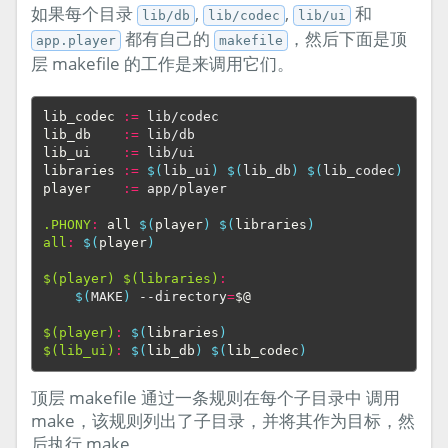
如果每个目录
,
,
和
lib/db
lib/codec
lib/ui
都有自己的
，然后下面是顶
app.player
makefile
层 makefile 的工作是来调用它们。
lib_codec
:=
lib_db
:=
lib_ui
:=
libraries
:=
$(
lib_ui
)
$(
lib_db
)
$(
lib_codec
)
player
:=
 app/player

.PHONY
:
all
$(
player
)
$(
libraries
)
all
:
$(
player
)
$(player) $(libraries)
:
$(
MAKE
)
 --directory
=
$@
$(player)
:
$(
libraries
)
$(lib_ui)
:
$(
lib_db
)
$(
lib_codec
)
顶层 makefile 通过一条规则在每个子目录中 调用
make，该规则列出了子目录，并将其作为目标，然
后执行 make。