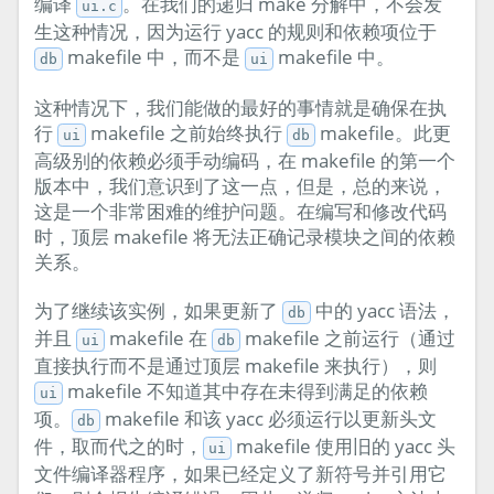
编译
。在我们的递归 make 分解中，不会发
ui.c
生这种情况，因为运行 yacc 的规则和依赖项位于
makefile 中，而不是
makefile 中。
db
ui
这种情况下，我们能做的最好的事情就是确保在执
行
makefile 之前始终执行
makefile。此更
ui
db
高级别的依赖必须手动编码，在 makefile 的第一个
版本中，我们意识到了这一点，但是，总的来说，
这是一个非常困难的维护问题。在编写和修改代码
时，顶层 makefile 将无法正确记录模块之间的依赖
关系。
为了继续该实例，如果更新了
中的 yacc 语法，
db
并且
makefile 在
makefile 之前运行（通过
ui
db
直接执行而不是通过顶层 makefile 来执行），则
makefile 不知道其中存在未得到满足的依赖
ui
项。
makefile 和该 yacc 必须运行以更新头文
db
件，取而代之的时，
makefile 使用旧的 yacc 头
ui
文件编译器程序，如果已经定义了新符号并引用它