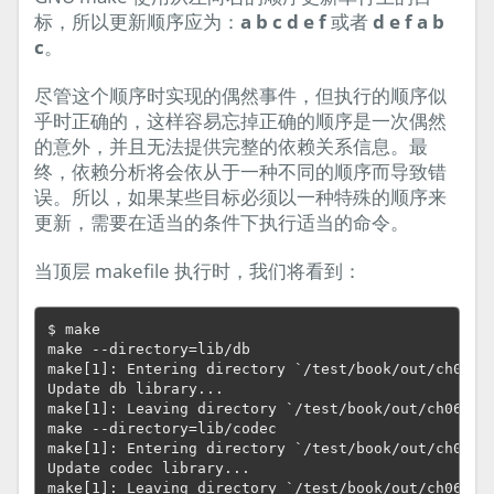
标，所以更新顺序应为：
a b c d e f
或者
d e f a b
c
。
尽管这个顺序时实现的偶然事件，但执行的顺序似
乎时正确的，这样容易忘掉正确的顺序是一次偶然
的意外，并且无法提供完整的依赖关系信息。最
终，依赖分析将会依从于一种不同的顺序而导致错
误。所以，如果某些目标必须以一种特殊的顺序来
更新，需要在适当的条件下执行适当的命令。
当顶层 makefile 执行时，我们将看到：
$ make

make --directory=lib/db

make[1]: Entering directory `/test/book/out/ch06-si
Update db library...

make[1]: Leaving directory `/test/book/out/ch06-sim
make --directory=lib/codec

make[1]: Entering directory `/test/book/out/ch06-si
Update codec library...

make[1]: Leaving directory `/test/book/out/ch06-sim