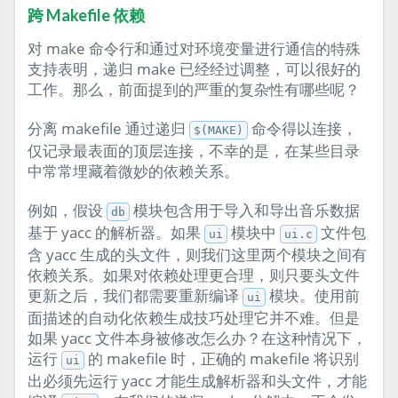
跨 Makefile 依赖
对 make 命令行和通过对环境变量进行通信的特殊
支持表明，递归 make 已经经过调整，可以很好的
工作。那么，前面提到的严重的复杂性有哪些呢？
分离 makefile 通过递归
命令得以连接，
$(MAKE)
仅记录最表面的顶层连接，不幸的是，在某些目录
中常常埋藏着微妙的依赖关系。
例如，假设
模块包含用于导入和导出音乐数据
db
基于 yacc 的解析器。如果
模块中
文件包
ui
ui.c
含 yacc 生成的头文件，则我们这里两个模块之间有
依赖关系。如果对依赖处理更合理，则只要头文件
更新之后，我们都需要重新编译
模块。使用前
ui
面描述的自动化依赖生成技巧处理它并不难。但是
如果 yacc 文件本身被修改怎么办？在这种情况下，
运行
的 makefile 时，正确的 makefile 将识别
ui
出必须先运行 yacc 才能生成解析器和头文件，才能