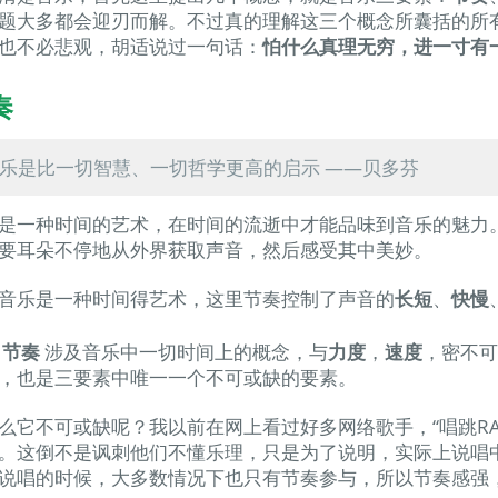
题大多都会迎刃而解。不过真的理解这三个概念所囊括的所
也不必悲观，胡适说过一句话：
怕什么真理无穷，进一寸有
奏
乐是比一切智慧、一切哲学更高的启示 ——贝多芬
是一种时间的艺术，在时间的流逝中才能品味到音乐的魅力
要耳朵不停地从外界获取声音，然后感受其中美妙。
音乐是一种时间得艺术，这里节奏控制了声音的
长短
、
快慢
是
节奏
涉及音乐中一切时间上的概念，与
力度
，
速度
，密不
，也是三要素中唯一一个不可或缺的要素。
么它不可或缺呢？我以前在网上看过好多网络歌手，“唱跳R
。这倒不是讽刺他们不懂乐理，只是为了说明，实际上说唱
说唱的时候，大多数情况下也只有节奏参与，所以节奏感强