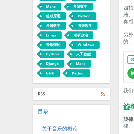
Make
考研数学
四拍
雅、
组成原理
Python
奏感
考研数学
考研数学
另外
Linux
考研政治
的。
音乐理论
Windows
Python
人工智能
0
Django
Make
GNU
Python
我们
RSS
旋
目录
旋律
律。
关于音乐的概论