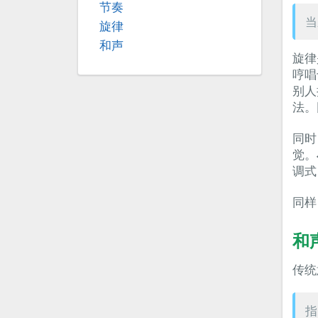
节奏
当
旋律
和声
旋律
哼唱
别人
法。
同时
觉。
调式
同样
和
传统
指