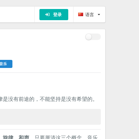
登录
语言
音乐
律是没有前途的，不能坚持是没有希望的。
、
旋律
、
和声
。只要厘清这三个概念，音乐