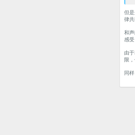
但是
律共
和声
感受
由于
限，
同样