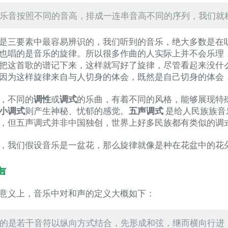
乐音按照不同的音高，排成一连串音高不同的序列，我们就
是三要素中最容易辨识的，我们听到的音乐，绝大多数是在
也唱的是音乐的旋律。所以很多作曲的人实际上并不会乐理
把这首歌的谱记下来，这样就写好了旋律，尽管看起来没什
因为这样旋律来自与人切身的体会，既然是自己切身的体会
，不同的
调性
或
调式
的乐曲，有着不同的风格，能够展现特
小调式
则产生神秘、忧郁的感觉。
五声调式
是给人民族族音
，但五声调式并非中国独创，世界上好多民族都有类似的调
，我们假设音乐是一盆花，那么旋律就像是种在花盆中的花
声
意义上，音乐中对和声的定义大概如下：
的是若干音符以纵向方式结合，先形成和弦，继而横向行进