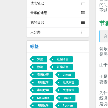
读书笔记
的问
不过
音乐的迷思
节
我的日记
未分类
音
标签
音乐
是需
算法
汇编语言
由于
数论
汇编语言
音频处理
Linux
于
要素
考研数学
组成原理
考研数学
文件格式
为什
线谱
Makefile
Make
是说
考研数学
Python