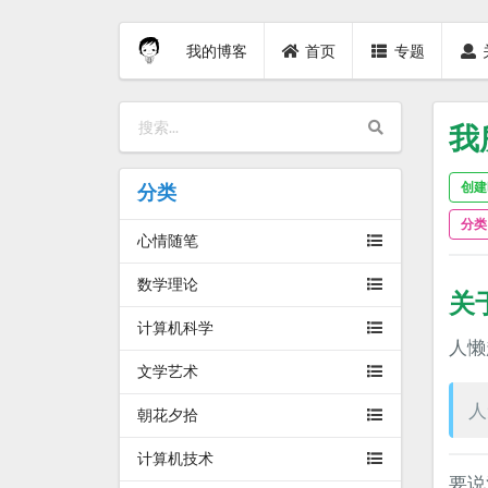
我的博客
首页
专题
我
创建时
分类
分类
心情随笔
数学理论
关
计算机科学
人懒
文学艺术
人
朝花夕拾
计算机技术
要说