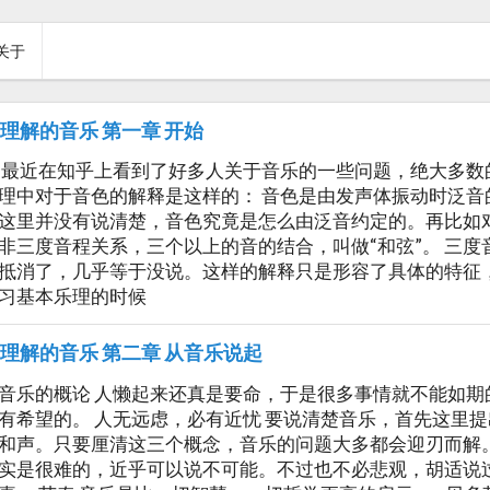
关于
理解的音乐 第一章 开始
 最近在知乎上看到了好多人关于音乐的一些问题，绝大多
理中对于音色的解释是这样的： 音色是由发声体振动时泛
这里并没有说清楚，音色究竟是怎么由泛音约定的。再比如
非三度音程关系，三个以上的音的结合，叫做“和弦”。 三
抵消了，几乎等于没说。这样的解释只是形容了具体的特征
习基本乐理的时候
理解的音乐 第二章 从音乐说起
音乐的概论 人懒起来还真是要命，于是很多事情就不能如
有希望的。 人无远虑，必有近忧 要说清楚音乐，首先这里
和声。只要厘清这三个概念，音乐的问题大多都会迎刃而解
实是很难的，近乎可以说不可能。不过也不必悲观，胡适说