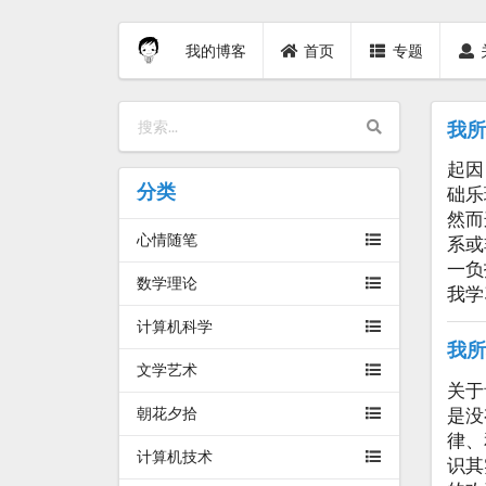
我的博客
首页
专题
我所
起因
分类
础乐
然而
心情随笔
系或
一负
数学理论
我学
计算机科学
我所
文学艺术
关于
是没
朝花夕拾
律、
计算机技术
识其