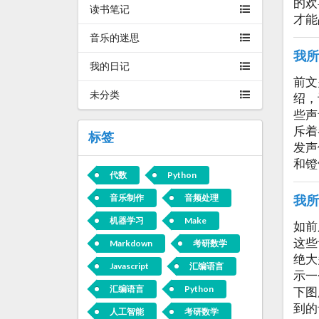
的欢
读书笔记
才能
音乐的迷思
我所
我的日记
前文
未分类
绍，
些声
斥着
标签
发声
和镫
代数
Python
音乐制作
音频处理
我所
机器学习
Make
如前
这些
Markdown
考研数学
绝大
Javascript
汇编语言
示一
汇编语言
Python
下图
到的
人工智能
考研数学