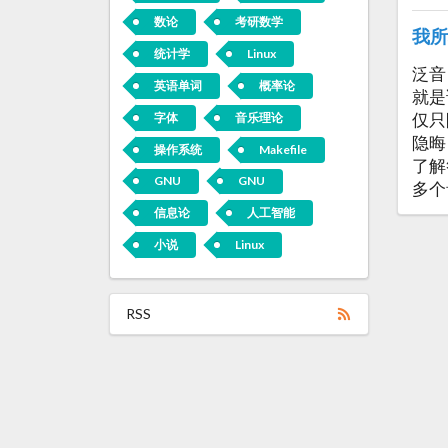
数论
考研数学
我所
统计学
Linux
泛音
英语单词
概率论
就是
仅只
字体
音乐理论
隐晦
操作系统
Makefile
了解
GNU
GNU
多个
信息论
人工智能
小说
Linux
RSS