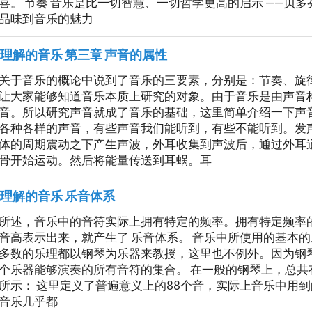
喜。 节奏 音乐是比一切智慧、一切哲学更高的启示 ——贝
品味到音乐的魅力
理解的音乐 第三章 声音的属性
关于音乐的概论中说到了音乐的三要素，分别是：节奏、旋
让大家能够知道音乐本质上研究的对象。由于音乐是由声音
音。所以研究声音就成了音乐的基础，这里简单介绍一下声音
各种各样的声音，有些声音我们能听到，有些不能听到。发
体的周期震动之下产生声波，外耳收集到声波后，通过外耳
骨开始运动。然后将能量传送到耳蜗。耳
理解的音乐 乐音体系
所述，音乐中的音符实际上拥有特定的频率。拥有特定频率
音高表示出来，就产生了 乐音体系。 音乐中所使用的基本的
多数的乐理都以钢琴为乐器来教授，这里也不例外。因为钢
个乐器能够演奏的所有音符的集合。 在一般的钢琴上，总共有8
所示： 这里定义了普遍意义上的88个音，实际上音乐中用
音乐几乎都